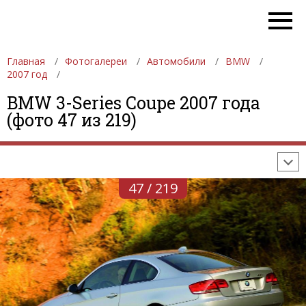
Главная
Фотогалереи
Автомобили
BMW
2007 год
ФОТОГАЛЕРЕИ
АВТОМОБИЛИ
ДЕВУШКИ
BMW 3-Series Coupe 2007 года
(фото 47 из 219)
АВТОСАЛОНЫ
ФОРМУЛА-1
АВТОМОБИЛИ
ПОСЛЕДНИЕ ДОБАВЛЕНИЯ
47 / 219