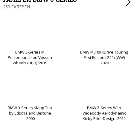
253 ГАЛЕРЕИ
BMW 3-Series M
BMW M340i xDrive Touring
Performance on Vossen
First Edition (G21) (WW)
Wheels (HF-3) '2019
'2020
BMW 3-Series Klapp Top
BMW 3-Series With
by Edscha and Bertone
Widebody Aerodynamic
'2000
Kit by Prior Design '2011