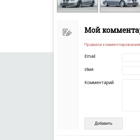
Мой комментар
Правила комментирования
Чтобы ваш комментарий бы
следующих правил:
Email
Комментарий не мож
эмоциональных выск
Имя
Не стоит отклонятьс
Пожалуйста, не испо
Комментарий
также призывы к нас
межнациональной и 
кстати очень славны
Не пишите транслито
Не копируйте реценз
Не размещайте рекл
И запаситесь терпением, в
ваш отзыв может появитьс