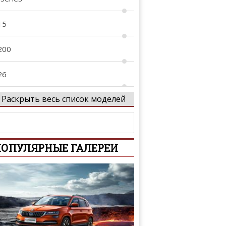
15
200
26
Раскрыть весь список моделей
27
40
ОПУЛЯРНЫЕ ГАЛЕРЕИ
-Series
-Series
01
02