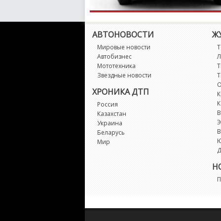
АВТОНОВОСТИ
Ж
Мировые новости
Т
Автобизнес
Л
Мототехника
Т
Звездные новости
Т
О
ХРОНИКА ДТП
К
К
Россия
В
Казахстан
Э
Украина
В
Беларусь
Мир
Д
Н
П