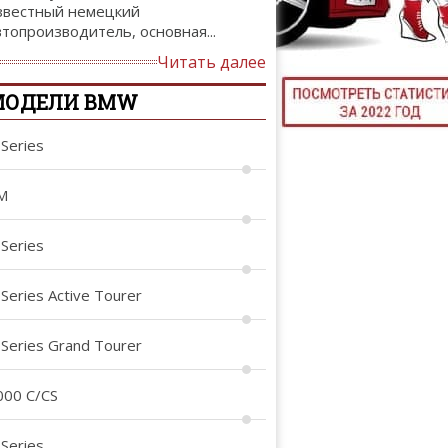
звестный немецкий
ТЮНИНГ М
втопроизводитель, основная...
Читать далее
МОДЕЛИ BMW
КАЛ
-Series
ДЕВУШКИ И А
M
-Series
-Series Active Tourer
-Series Grand Tourer
000 C/CS
-Series