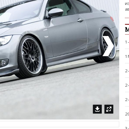
и
а
1
1
2
2
2
2
3