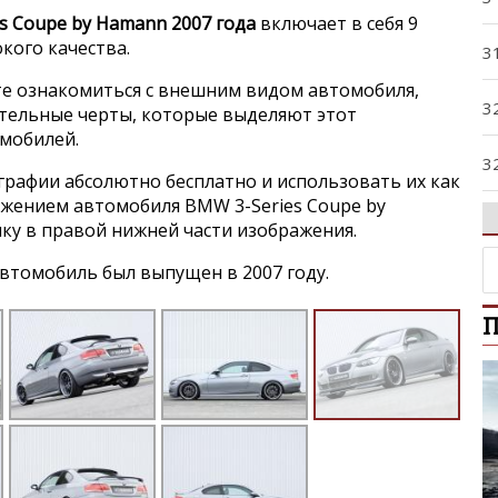
s Coupe by Hamann 2007 года
включает в себя 9
кого качества.
3
е ознакомиться с внешним видом автомобиля,
3
ительные черты, которые выделяют этот
мобилей.
3
графии абсолютно бесплатно и использовать их как
ражением автомобиля BMW 3-Series Coupe by
3
нку в правой нижней части изображения.
втомобиль был выпущен в 2007 году.
3
П
4
5
5
5