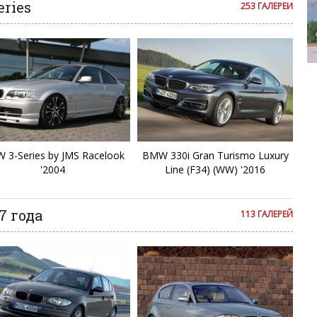
i3
ries
253 ГАЛЕРЕИ
i4
Chevrolet 
i7
i8
iX
 3-Series by JMS Racelook
BMW 330i Gran Turismo Luxury
'2004
Line (F34) (WW) '2016
iX
iX
7 года
113 ГАЛЕРЕЙ
M
M