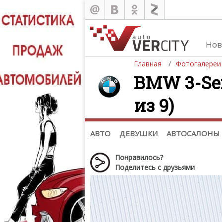
Нов
Главная
Фотогалереи
BMW 3-Ser
из 9)
Автомобили
Д
Последние добавления
Де
(+1102)
Де
Список марок
АВТО
ДЕВУШКИ
АВТОСАЛОНЫ
Понравилось?
Поделитесь с друзьями