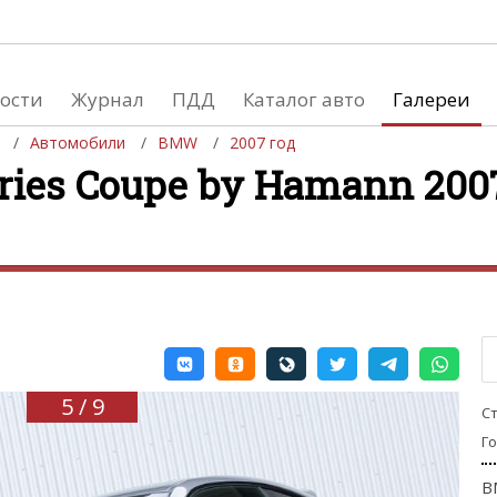
ости
Журнал
ПДД
Каталог авто
Галереи
Автомобили
BMW
2007 год
ies Coupe by Hamann 2007
евушки
Автосалоны
вушки и автомобили
Список мировых автосалонов
вушки и мото
5 / 9
С
Г
B