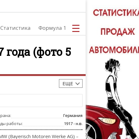
Статистика
Формула 1
 года (фото 5
С
ЕЩЕ
А
трана:
Германия
оды работы:
1917 - н.в.
MW (Bayerisch Motoren Werke AG) –
ТЮНИНГ АВ