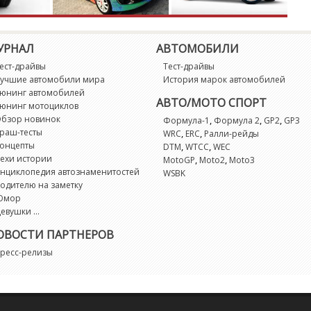
X
X
УРНАЛ
АВТОМОБИЛИ
ест-драйвы
Тест-драйвы
X
учшие автомобили мира
История марок автомобилей
юнинг автомобилей
АВТО/МОТО СПОРТ
юнинг мотоциклов
X
бзор новинок
,
,
,
Формула-1
Формула 2
GP2
GP3
раш-тесты
,
,
WRC
ERC
Ралли-рейды
X
онцепты
,
,
DTM
WTCC
WEC
ехи истории
,
,
MotoGP
Moto2
Moto3
нциклопедия автознаменитостей
WSBK
X
одителю на заметку
Юмор
Z
евушки ...
ОВОСТИ ПАРТНЕРОВ
Z
ресс-релизы
Z