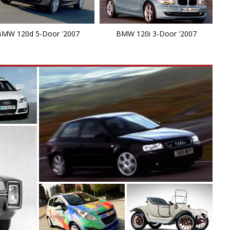
M
M
BMW 120d 5-Door '2007
BMW 120i 3-Door '2007
M
M
X
X
X
X
X