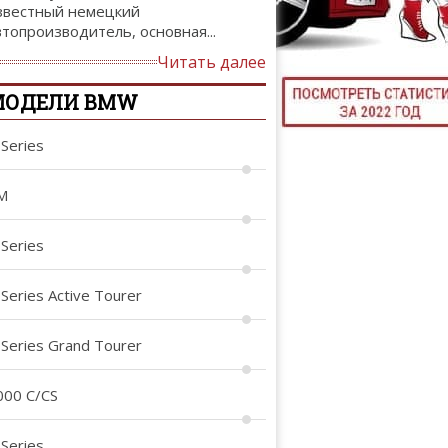
звестный немецкий
ТЮНИНГ М
втопроизводитель, основная...
Читать далее
МОДЕЛИ BMW
КАЛ
-Series
ДЕВУШКИ И А
M
-Series
-Series Active Tourer
-Series Grand Tourer
000 C/CS
-Series