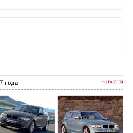
X
ет быть слишком короткой — избегайте односложных и чисто
азываний.
X
я от предмета обсуждения.
льзуйте в комментарие оскорбления и нецензурную лексику, а
илию и высказывания, направленные на разжигание расовой,
X
религиозной розни — пожалейте наших модераторов, они
е ребята, поверьте.
м или только заглавными буквами.
X
ии с других сайтов, нам важно именно ваше мнение.
аму!
X
се комментарии публикуются только после модерации, поэтому
я на сайте с некоторым опозданием.
X
7 года
113 ГАЛЕРЕЙ
Z
Z
Z