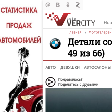
Нов
Главная
Фотогалереи
Детали со
49 из 66)
Автомобили
Д
Последние добавления
Де
(+1102)
Де
Список марок
АВТО
ДЕВУШКИ
АВТОСАЛОНЫ
Понравилось?
Поделитесь с друзьями