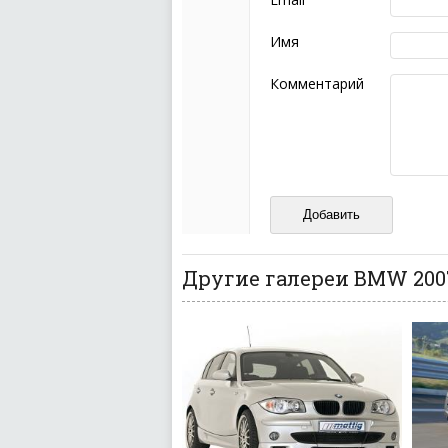
Комментарий не мож
эмоциональных выск
Имя
Не стоит отклонятьс
Пожалуйста, не испо
Комментарий
также призывы к нас
межнациональной и 
кстати очень славны
Не пишите транслито
Не копируйте реценз
Не размещайте рекл
И запаситесь терпением, в
ваш отзыв может появитьс
Другие галереи BMW 200