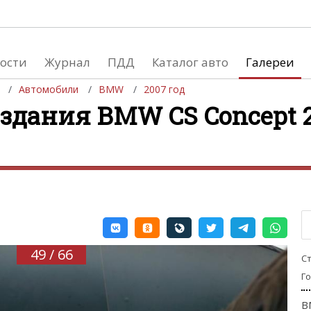
ости
Журнал
ПДД
Каталог авто
Галереи
Автомобили
BMW
2007 год
здания BMW CS Concept 2
евушки
Автосалоны
вушки и автомобили
Список мировых автосалонов
вушки и мото
49 / 66
С
Г
B