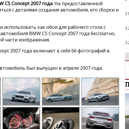
 CS Concept 2007 года
. На предоставленной
ься с деталями создания автомобиля, его сборки и
3
и использовать как обои для рабочего стола с
3
автомобиля BMW CS Concept 2007 года бесплатно,
ей части изображения.
3
ept 2007 года включает в себя 66 фотографий в
3
втомобиль был выпущен в апреле 2007 года.
3
П
4
5
5
5