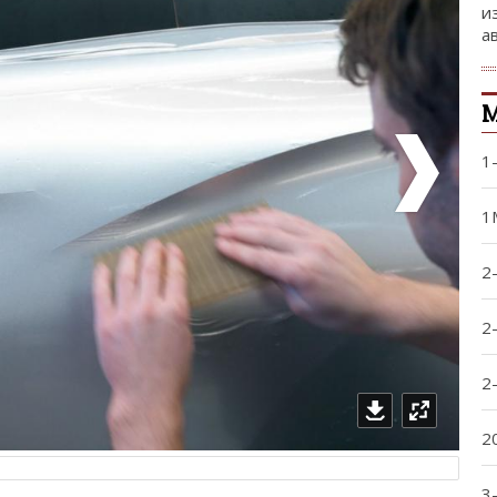
и
а
1
1
2
2
2
2
3