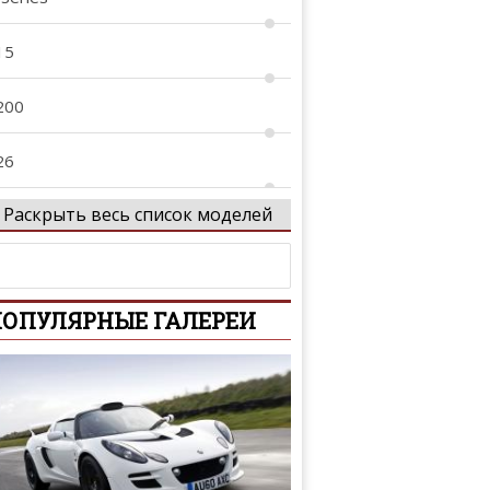
15
200
26
Раскрыть весь список моделей
27
40
ОПУЛЯРНЫЕ ГАЛЕРЕИ
-Series
-Series
01
02