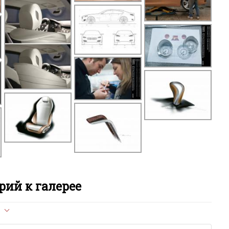
M
M
M
M
X
X
X
X
ий к галерее
X
л опубликован на сайте, вам нужно придерживаться