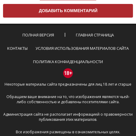
Чтобы ваш комментарий был опубликован на сайте,
вам нужно придерживаться следующих правил:
Комментарий не может быть слишком
короткой — избегайте односложных и чисто
эмоциональных высказываний.
ПОЛНАЯ ВЕРСИЯ
ГЛАВНАЯ СТРАНИЦА
Не стоит отклоняться от предмета обсуждения.
Пожалуйста, не используйте в комментарие
КОНТАКТЫ
УСЛОВИЯ ИСПОЛЬЗОВАНИЯ МАТЕРИАЛОВ САЙТА
оскорбления и нецензурную лексику, а также
призывы к насилию и высказывания,
ПОЛИТИКА КОНФИДЕНЦИАЛЬНОСТИ
направленные на разжигание расовой,
межнациональной и религиозной розни —
18+
пожалейте наших модераторов, они кстати
Некоторые материалы сайта предназначены для лиц 18 лет и старше
очень славные ребята, поверьте.
Не пишите транслитом или только заглавными
Обращаем ваше внимание на то, что изображения являются чьей-
буквами.
либо собственностью и добавлены посетителями сайта.
Не копируйте рецензии с других сайтов, нам
важно именно ваше мнение.
Администрация сайта не располагает информацией о правомерности
Не размещайте рекламу!
публикования этих материалов.
И запаситесь терпением, все комментарии
Все изображения размещены в ознакомительных целях.