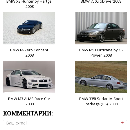
BMW X3 Hunter by Hartge
BMW 750Li xDrive '2008
'2008
BMW M-Zero Concept
BMW M5 Hurricane by G-
'2008
Power '2008
BMW M3 ALMS Race Car
BMW 335i Sedan M Sport
'2008
Package (US) '2008
КОММЕНТАРИИ:
Ваш e-mail