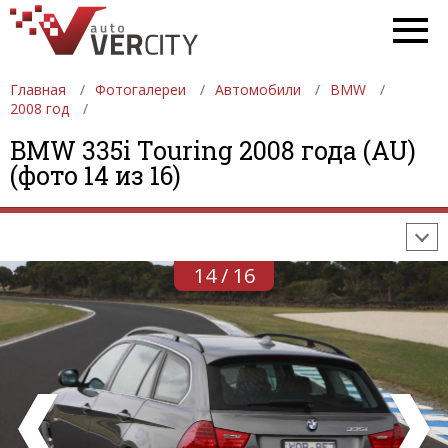
Главная
Фотогалереи
Автомобили
BMW
2008 год
ФОТОГАЛЕРЕИ
АВТОМОБИЛИ
ДЕВУШКИ
BMW 335i Touring 2008 года (AU)
(фото 14 из 16)
АВТОСАЛОНЫ
ФОРМУЛА-1
АВТОМОБИЛИ
ПОСЛЕДНИЕ ДОБАВЛЕНИЯ
14 / 16