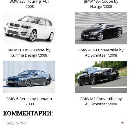
BMW 335i Touring (AU)
BMW 135i Coupe by
'2008
Hartge '2008
BMW CLR X530 Diesel by
BMW ACS1 Convertible by
Lumma Design '2008
AC Schnitzer '2008
BMW 6-Series by Hamann
BMW M3 Convertible by
'2008
AC Schnitzer '2008
КОММЕНТАРИИ:
Ваш e-mail