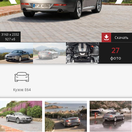
3163 x 2332
Скачать
927 кб
27
фото
Кузов: E64