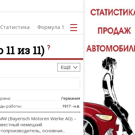
Статистика
Формула 1
11 из 11)
?
ЕЩЕ
С
трана:
Германия
А
оды работы:
1917 - н.в.
MW (Bayerisch Motoren Werke AG) –
звестный немецкий
втопроизводитель, основная...
ТЮНИНГ АВ