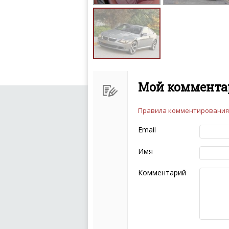
Мой комментар
Правила комментирования
Чтобы ваш комментарий бы
следующих правил:
Email
Комментарий не мож
эмоциональных выск
Имя
Не стоит отклонятьс
Пожалуйста, не испо
Комментарий
также призывы к нас
межнациональной и 
кстати очень славны
Не пишите транслито
Не копируйте реценз
Не размещайте рекл