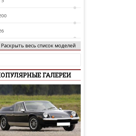
15
200
26
Раскрыть весь список моделей
27
40
ОПУЛЯРНЫЕ ГАЛЕРЕИ
-Series
-Series
01
02