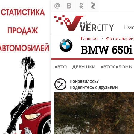
Нов
Главная
Фотогалереи
BMW 650i C
Автомобили
Д
Последние добавления
Де
(+1102)
Де
Список марок
АВТО
ДЕВУШКИ
АВТОСАЛОНЫ
Понравилось?
Поделитесь с друзьями