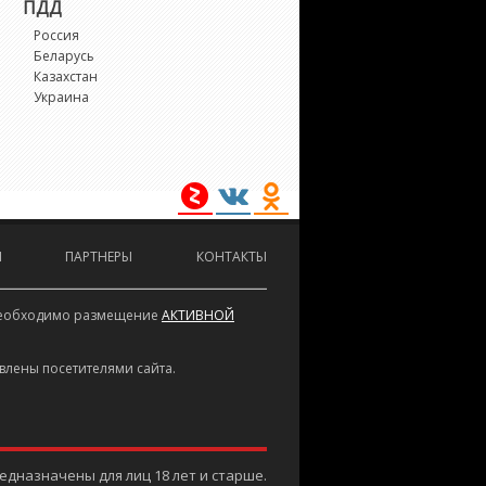
ПДД
5
Россия
Беларусь
5 M
Казахстан
Украина
6
6 M
7
И
ПАРТНЕРЫ
КОНТАКТЫ
1
е необходимо размещение
АКТИВНОЙ
3
влены посетителями сайта.
3 M
4
дназначены для лиц 18 лет и старше.