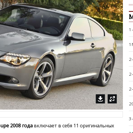
1
1
2
2
2
2
3
upe 2008 года
включает в себя 11 оригинальных