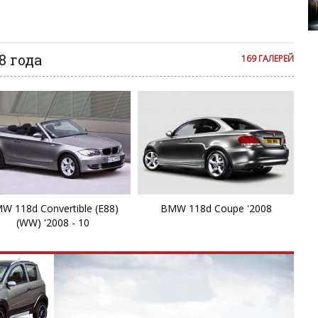
i4
се комментарии публикуются только после модерации, поэтому
я на сайте с некоторым опозданием.
i7
8 года
169 ГАЛЕРЕЙ
i8
iX
iX
iX
W 118d Convertible (E88)
BMW 118d Coupe '2008
M
(WW) '2008 - 10
M
M