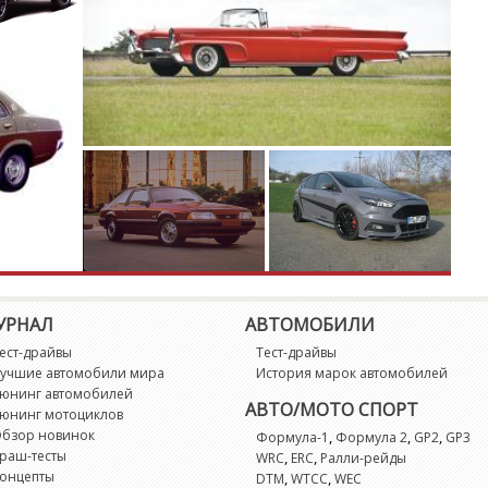
M
M
M
X
X
X
УРНАЛ
АВТОМОБИЛИ
X
ест-драйвы
Тест-драйвы
учшие автомобили мира
История марок автомобилей
X
юнинг автомобилей
АВТО/МОТО СПОРТ
юнинг мотоциклов
бзор новинок
,
,
,
Формула-1
Формула 2
GP2
GP3
X
раш-тесты
,
,
WRC
ERC
Ралли-рейды
онцепты
,
,
DTM
WTCC
WEC