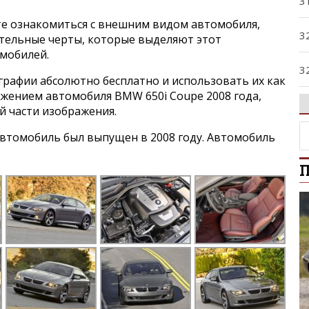
3
е ознакомиться с внешним видом автомобиля,
3
ительные черты, которые выделяют этот
мобилей.
3
графии абсолютно бесплатно и использовать их как
ражением автомобиля BMW 650i Coupe 2008 года,
3
й части изображения.
втомобиль был выпущен в 2008 году. Автомобиль
3
П
4
5
5
5