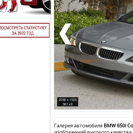
2048 x 1536
581 кб
Галерея автомобиля
BMW 650i Co
изображений высокого качества.