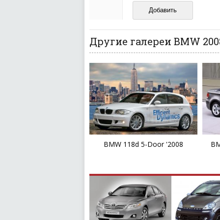
И запаситесь терпением, в
ваш отзыв может появитьс
Другие галереи BMW 200
BMW 118d 5-Door '2008
BM