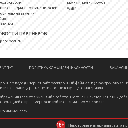
X
ехи истории
,
,
MotoGP
Moto2
Moto3
нциклопедия автознаменитостей
WSBK
одителю на заметку
X
Юмор
евушки ...
X
ОВОСТИ ПАРТНЕРОВ
ресс-релизы
X
X
 УСЛУГ
ПОЛИТИКА КОНФИДЕНЦИАЛЬНОСТИ
ВАКАНСИ
Z
онном виде (интернет-сайт, электронный файл и т. п.) в каждом случа
Z
 или на страницу размещения соответствующего материала.
ображения являются чьей-либо собственностью и некоторые из них доба
нформацией о правомерности публикования этих материалов.
Z
ительных целях.
Z
18+
Некоторые материалы сайта пре