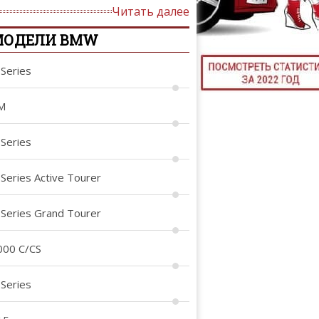
Читать далее
ТЮНИНГ М
МОДЕЛИ BMW
-Series
КАЛ
M
ДЕВУШКИ И А
-Series
-Series Active Tourer
-Series Grand Tourer
000 C/CS
-Series