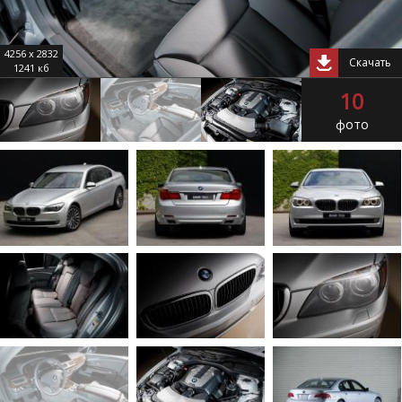
4256 x 2832
Скачать
1241 кб
10
фото