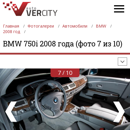
Главная
Фотогалереи
Автомобили
BMW
2008 год
ФОТОГАЛЕРЕИ
АВТОМОБИЛИ
ДЕВУШКИ
BMW 750i 2008 года (фото 7 из 10)
АВТОСАЛОНЫ
ФОРМУЛА-1
АВТОМОБИЛИ
ПОСЛЕДНИЕ ДОБАВЛЕНИЯ
7 / 10