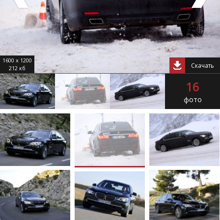
1600 x 1200
Скачать
212 кб
16
фото