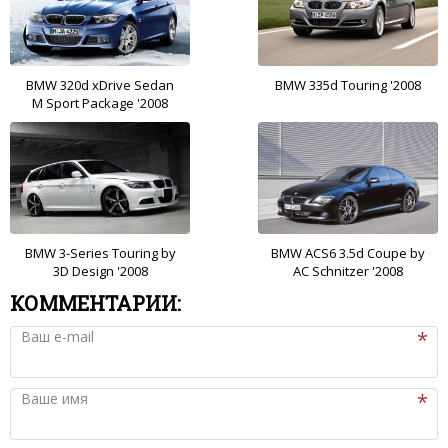
BMW 320d xDrive Sedan
BMW 335d Touring '2008
M Sport Package '2008
BMW 3-Series Touring by
BMW ACS6 3.5d Coupe by
3D Design '2008
AC Schnitzer '2008
КОММЕНТАРИИ:
Ваш e-mail
Ваше имя