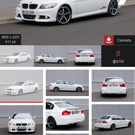
3000 x 2251
Скачать
917 кб
8
фото