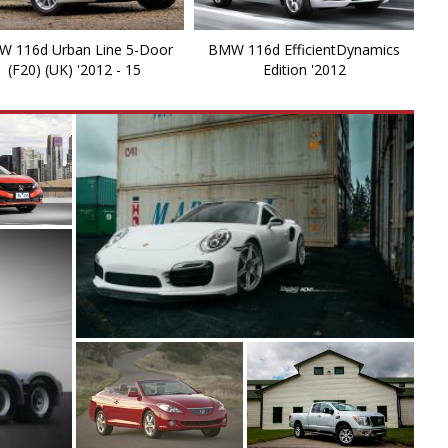
M
 116d Urban Line 5-Door
BMW 116d EfficientDynamics
M
(F20) (UK) '2012 - 15
Edition '2012
M
M
X
X
X
X
X