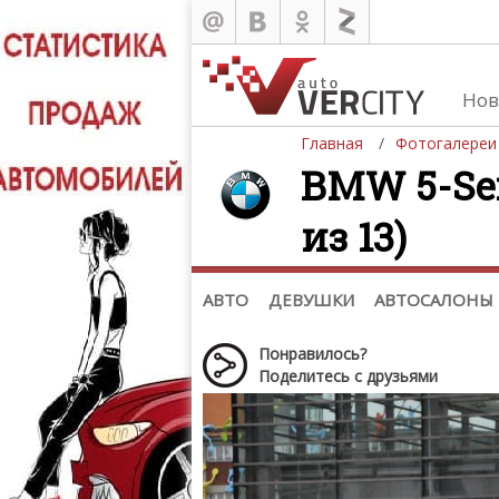
Нов
Главная
Фотогалереи
BMW 5-Seri
из 13)
Автомобили
Д
Последние добавления
Де
(+1102)
Де
Список марок
АВТО
ДЕВУШКИ
АВТОСАЛОНЫ
Понравилось?
Поделитесь с друзьями