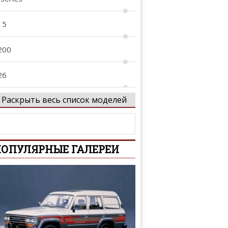
15
200
26
Раскрыть весь список моделей
27
40
ОПУЛЯРНЫЕ ГАЛЕРЕИ
-Series
-Series
01
02