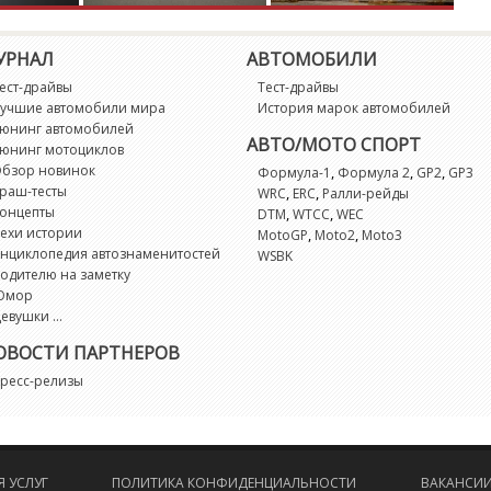
X
УРНАЛ
АВТОМОБИЛИ
X
ест-драйвы
Тест-драйвы
учшие автомобили мира
История марок автомобилей
X
юнинг автомобилей
АВТО/МОТО СПОРТ
юнинг мотоциклов
X
бзор новинок
,
,
,
Формула-1
Формула 2
GP2
GP3
раш-тесты
,
,
WRC
ERC
Ралли-рейды
онцепты
,
,
DTM
WTCC
WEC
X
ехи истории
,
,
MotoGP
Moto2
Moto3
нциклопедия автознаменитостей
WSBK
одителю на заметку
X
Юмор
евушки ...
Z
ОВОСТИ ПАРТНЕРОВ
ресс-релизы
Z
Z
 УСЛУГ
ПОЛИТИКА КОНФИДЕНЦИАЛЬНОСТИ
ВАКАНСИ