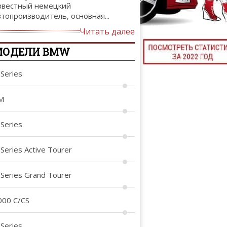
звестный немецкий
ТЮНИНГ М
втопроизводитель, основная...
Читать далее
МОДЕЛИ BMW
КАЛ
-Series
ДЕВУШКИ И А
M
-Series
-Series Active Tourer
-Series Grand Tourer
000 C/CS
-Series