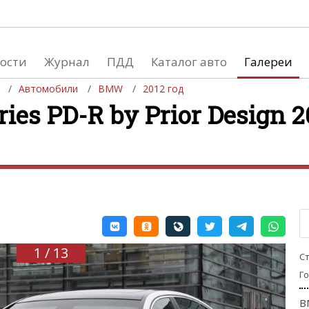
ости
Журнал
ПДД
Каталог авто
Галереи
Автомобили
BMW
2012 год
es PD-R by Prior Design 20
евушки
Автосалоны
вушки и автомобили
Список мировых автосалонов
вушки и мото
1 / 13
С
Г
B