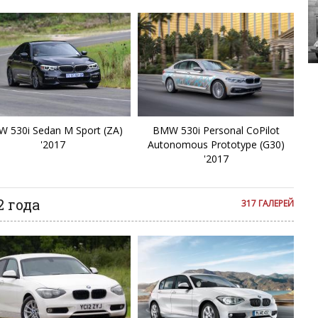
i3
i4
White 691S
i7
i8
 530i Sedan M Sport (ZA)
BMW 530i Personal CoPilot
iX
'2017
Autonomous Prototype (G30)
'2017
iX
 года
317 ГАЛЕРЕЙ
iX
M
M