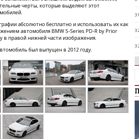
ительные черты, которые выделяют этот
мобилей.
3
графии абсолютно бесплатно и использовать их как
3
ажением автомобиля BMW 5-Series PD-R by Prior
ку в правой нижней части изображения.
3
втомобиль был выпущен в 2012 году.
3
3
П
4
5
5
5