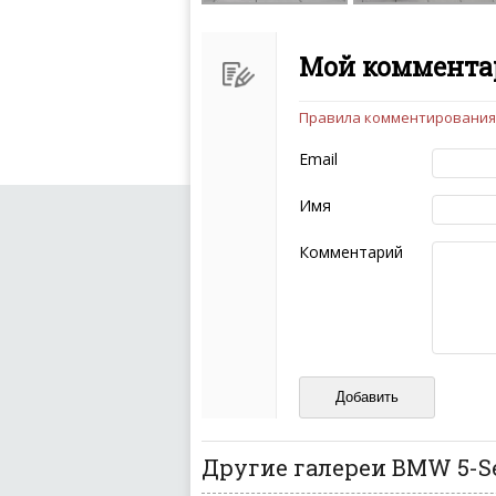
Мой комментар
Правила комментирования
Чтобы ваш комментарий бы
следующих правил:
Email
Комментарий не мож
эмоциональных выск
Имя
Не стоит отклонятьс
Пожалуйста, не испо
Комментарий
также призывы к нас
межнациональной и 
кстати очень славны
Не пишите транслито
Не копируйте реценз
Не размещайте рекл
И запаситесь терпением, в
ваш отзыв может появитьс
Другие галереи BMW 5-Se