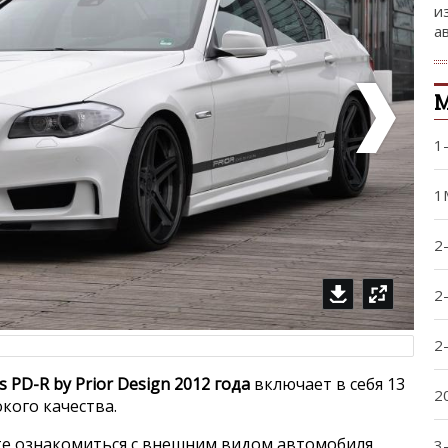
и
а
1
1
2
2
2
 PD-R by Prior Design 2012 года
включает в себя 13
2
кого качества.
е ознакомиться с внешним видом автомобиля,
3