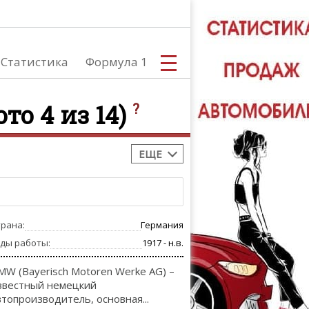
Статистика
Формула 1
то 4 из 14)
?
ЕЩЕ
С
трана:
Германия
А
оды работы:
1917 - н.в.
MW (Bayerisch Motoren Werke AG) –
звестный немецкий
втопроизводитель, основная...
ТЮНИНГ АВ