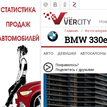
Нов
Главная
Фотогалереи
BMW 330e M
Автомобили
Д
Последние добавления
Де
(+1102)
Де
Список марок
АВТО
ДЕВУШКИ
АВТОСАЛОНЫ
Понравилось?
Поделитесь с друзьями