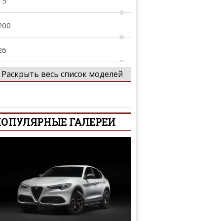
15
200
26
Раскрыть весь список моделей
27
40
ОПУЛЯРНЫЕ ГАЛЕРЕИ
-Series
-Series
01
02