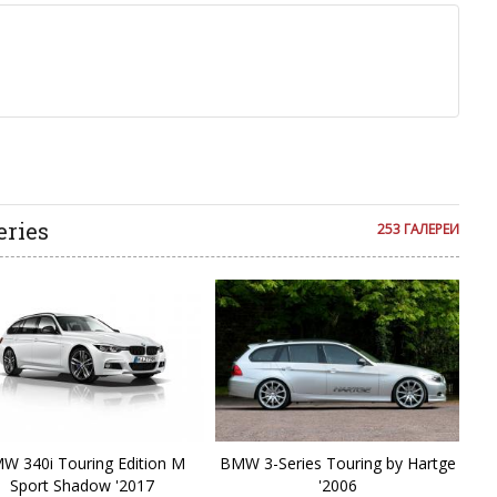
льзуйте в комментарие оскорбления и нецензурную лексику, а
M
илию и высказывания, направленные на разжигание расовой,
религиозной розни — пожалейте наших модераторов, они
M
е ребята, поверьте.
м или только заглавными буквами.
ии с других сайтов, нам важно именно ваше мнение.
M
аму!
се комментарии публикуются только после модерации, поэтому
X
я на сайте с некоторым опозданием.
ries
X
253 ГАЛЕРЕИ
X
X
X
X
W 340i Touring Edition M
BMW 3-Series Touring by Hartge
Sport Shadow '2017
'2006