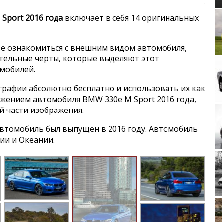
5
Sport 2016 года
включает в себя 14 оригинальных
5
е ознакомиться с внешним видом автомобиля,
6
ительные черты, которые выделяют этот
Volks
мобилей.
6
графии абсолютно бесплатно и использовать их как
ражением автомобиля BMW 330e M Sport 2016 года,
7
Isuzu 
й части изображения.
7
втомобиль был выпущен в 2016 году. Автомобиль
ии и Океании.
8
E
i3
Chev