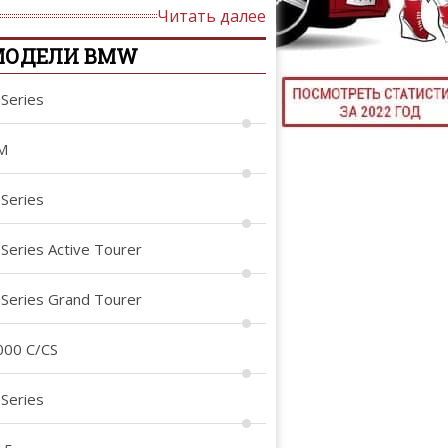
Читать далее
ТЮНИНГ М
МОДЕЛИ BMW
-Series
КАЛ
M
ДЕВУШКИ И А
-Series
-Series Active Tourer
-Series Grand Tourer
000 C/CS
-Series