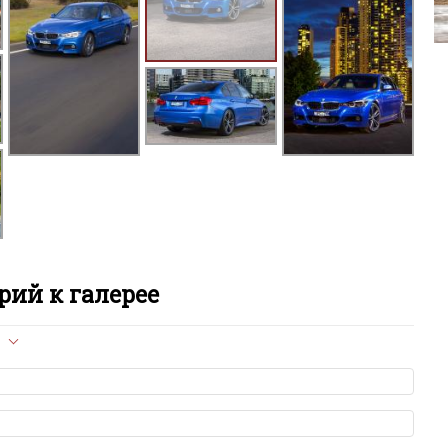
i4
i7
i8
iX
iX
iX
ий к галерее
M
л опубликован на сайте, вам нужно придерживаться
M
ет быть слишком короткой — избегайте односложных и чисто
M
азываний.
я от предмета обсуждения.