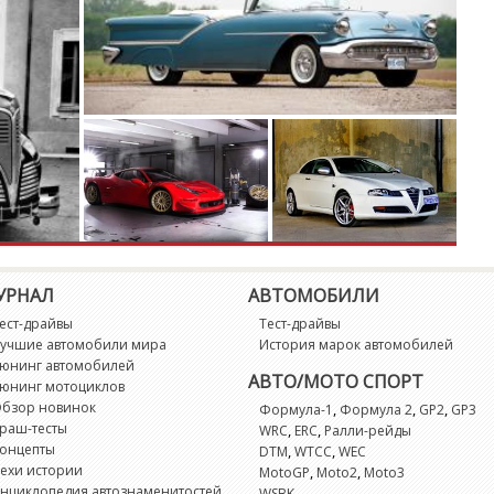
Z
Z
УРНАЛ
АВТОМОБИЛИ
ест-драйвы
Тест-драйвы
учшие автомобили мира
История марок автомобилей
юнинг автомобилей
АВТО/МОТО СПОРТ
юнинг мотоциклов
бзор новинок
,
,
,
Формула-1
Формула 2
GP2
GP3
раш-тесты
,
,
WRC
ERC
Ралли-рейды
онцепты
,
,
DTM
WTCC
WEC
ехи истории
,
,
MotoGP
Moto2
Moto3
нциклопедия автознаменитостей
WSBK