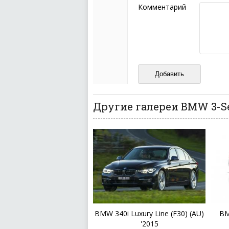
Пожалуйста, не испо
Комментарий
также призывы к нас
межнациональной и 
кстати очень славны
Не пишите транслито
Не копируйте реценз
Не размещайте рекл
И запаситесь терпением, в
ваш отзыв может появитьс
Другие галереи BMW 3-Se
BMW 340i Luxury Line (F30) (AU)
BM
'2015