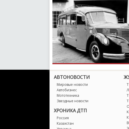
АВТОНОВОСТИ
Ж
Мировые новости
Т
Автобизнес
Л
Мототехника
Т
Звездные новости
Т
О
ХРОНИКА ДТП
К
К
Россия
В
Казахстан
Э
Украина