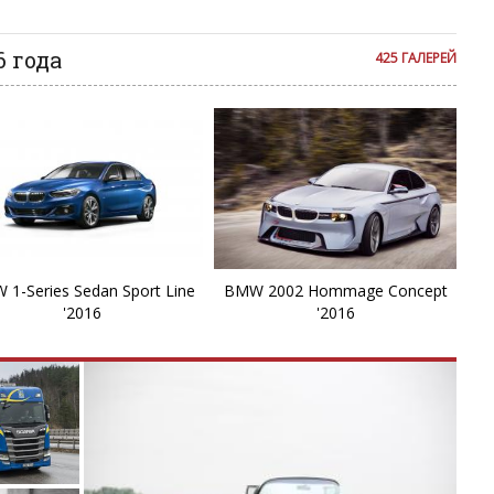
X
 года
425 ГАЛЕРЕЙ
X
X
X
X
Z
1-Series Sedan Sport Line
BMW 2002 Hommage Concept
'2016
'2016
Z
Z
Z