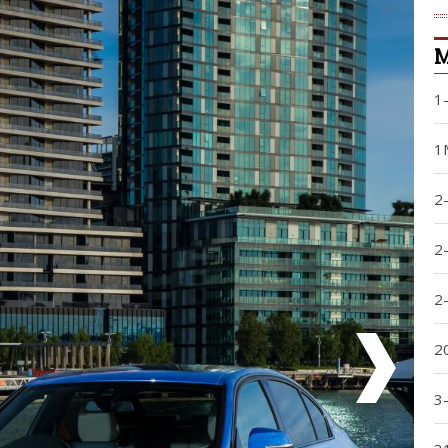
1
1
2
2
2
2
3