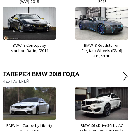
(WW) '2018
'2018
BMW i8 Concept by
BMW i8 Roadster on
Manhart Racing '2014
Forgiato Wheels (F2.16)
(I15) '2018
ГАЛЕРЕИ BMW 2016 ГОДА
425 ГАЛЕРЕЙ
BMW M4 Coupe by Liberty
BMW X6 xDrive50i by AC
Walk '2016
Schnitzer and Abu Dhabi