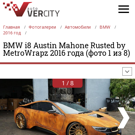
Главная
Фотогалереи
Автомобили
BMW
2016 год
ФОТОГАЛЕРЕИ
АВТОМОБИЛИ
ДЕВУШКИ
BMW i8 Austin Mahone Rusted by
MetroWrapz 2016 года (фото 1 из 8)
АВТОСАЛОНЫ
ФОРМУЛА-1
АВТОМОБИЛИ
ПОСЛЕДНИЕ ДОБАВЛЕНИЯ
1 / 8