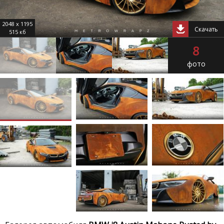
2048 x 1195
Скачать
515 кб
8
фото