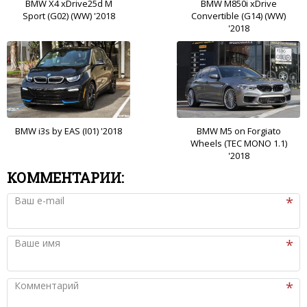
BMW X4 xDrive25d M
BMW M850i xDrive
Sport (G02) (WW) '2018
Convertible (G14) (WW)
'2018
BMW i3s by EAS (I01) '2018
BMW M5 on Forgiato
Wheels (TEC MONO 1.1)
'2018
КОММЕНТАРИИ:
Ваш e-mail
Ваше имя
Комментарий