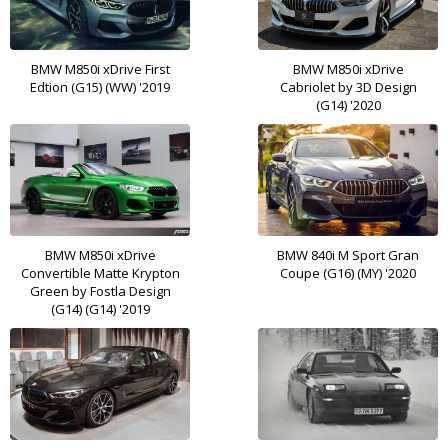
BMW M850i xDrive First
BMW M850i xDrive
Edtion (G15) (WW) '2019
Cabriolet by 3D Design
(G14) '2020
BMW M850i xDrive
BMW 840i M Sport Gran
Convertible Matte Krypton
Coupe (G16) (MY) '2020
Green by Fostla Design
(G14) (G14) '2019