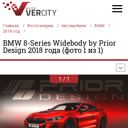
Главная
Фотогалереи
Автомобили
BMW
2018 год
ФОТОГАЛЕРЕИ
АВТОМОБИЛИ
ДЕВУШКИ
BMW 8-Series Widebody by Prior
Design 2018 года (фото 1 из 1)
АВТОСАЛОНЫ
ФОРМУЛА-1
АВТОМОБИЛИ
ПОСЛЕДНИЕ ДОБАВЛЕНИЯ
1 / 1