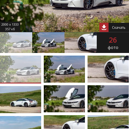
2000 x 1333
Скачать
357 кб
26
фото