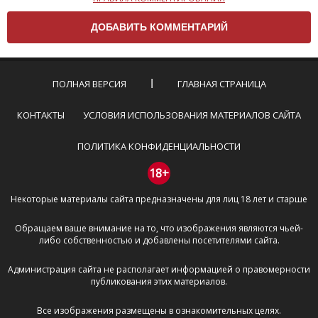
Чтобы ваш комментарий был опубликован на сайте,
вам нужно придерживаться следующих правил:
Комментарий не может быть слишком
короткой — избегайте односложных и чисто
эмоциональных высказываний.
ПОЛНАЯ ВЕРСИЯ
ГЛАВНАЯ СТРАНИЦА
Не стоит отклоняться от предмета обсуждения.
Пожалуйста, не используйте в комментарие
КОНТАКТЫ
УСЛОВИЯ ИСПОЛЬЗОВАНИЯ МАТЕРИАЛОВ САЙТА
оскорбления и нецензурную лексику, а также
призывы к насилию и высказывания,
ПОЛИТИКА КОНФИДЕНЦИАЛЬНОСТИ
направленные на разжигание расовой,
межнациональной и религиозной розни —
18+
пожалейте наших модераторов, они кстати
Некоторые материалы сайта предназначены для лиц 18 лет и старше
очень славные ребята, поверьте.
Не пишите транслитом или только заглавными
Обращаем ваше внимание на то, что изображения являются чьей-
буквами.
либо собственностью и добавлены посетителями сайта.
Не копируйте рецензии с других сайтов, нам
важно именно ваше мнение.
Администрация сайта не располагает информацией о правомерности
Не размещайте рекламу!
публикования этих материалов.
И запаситесь терпением, все комментарии
Все изображения размещены в ознакомительных целях.