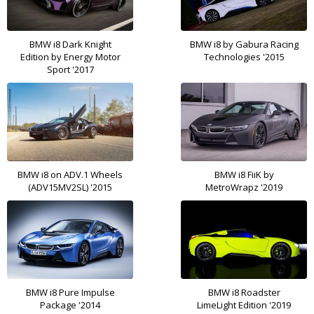
BMW i8 Dark Knight
BMW i8 by Gabura Racing
Edition by Energy Motor
Technologies '2015
Sport '2017
BMW i8 on ADV.1 Wheels
BMW i8 FiiK by
(ADV15MV2SL) '2015
MetroWrapz '2019
BMW i8 Pure Impulse
BMW i8 Roadster
Package '2014
LimeLight Edition '2019