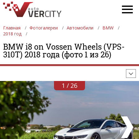
Главная
Фотогалереи
Автомобили
BMW
2018 год
ФОТОГАЛЕРЕИ
АВТОМОБИЛИ
ДЕВУШКИ
BMW i8 on Vossen Wheels (VPS-
310T) 2018 года (фото 1 из 26)
АВТОСАЛОНЫ
ФОРМУЛА-1
АВТОМОБИЛИ
ПОСЛЕДНИЕ ДОБАВЛЕНИЯ
1 / 26