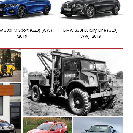
X
X
 330i M Sport (G20) (WW)
BMW 330i Luxury Line (G20)
X
'2019
(WW) '2019
X
X
Z
Z
Z
Z