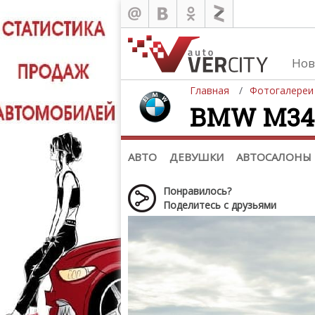
Нов
Главная
Фотогалереи
BMW M340i 
Автомобили
Д
Последние добавления
Де
(+1102)
Де
Список марок
АВТО
ДЕВУШКИ
АВТОСАЛОНЫ
Понравилось?
Поделитесь с друзьями