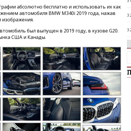
3
графии абсолютно бесплатно и использовать их как
ражением автомобиля BMW M340i 2019 года, нажав
3
и изображения.
3
томобиль был выпущен в 2019 году, в кузове G20.
ынка США и Канады.
3
3
П
4
5
5
5