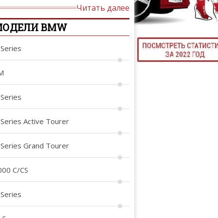
Читать далее
ТЮНИНГ М
МОДЕЛИ BMW
-Series
КАЛ
M
ДЕВУШКИ И А
-Series
-Series Active Tourer
-Series Grand Tourer
000 C/CS
-Series