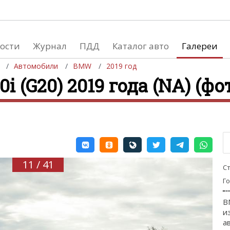
ости
Журнал
ПДД
Каталог авто
Галереи
Автомобили
BMW
2019 год
(G20) 2019 года (NA) (фот
евушки
Автосалоны
вушки и автомобили
Список мировых автосалонов
вушки и мото
11 / 41
С
Г
B
и
а