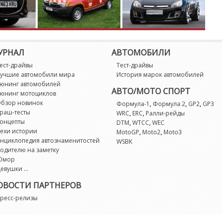
Z
Z
УРНАЛ
АВТОМОБИЛИ
ест-драйвы
Тест-драйвы
учшие автомобили мира
История марок автомобилей
юнинг автомобилей
АВТО/МОТО СПОРТ
юнинг мотоциклов
бзор новинок
,
,
,
Формула-1
Формула 2
GP2
GP3
раш-тесты
,
,
WRC
ERC
Ралли-рейды
онцепты
,
,
DTM
WTCC
WEC
ехи истории
,
,
MotoGP
Moto2
Moto3
нциклопедия автознаменитостей
WSBK
одителю на заметку
Юмор
евушки ...
ОВОСТИ ПАРТНЕРОВ
ресс-релизы