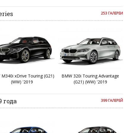
M
ries
253 ГАЛЕРЕИ
M
M
X
X
M340i xDrive Touring (G21)
BMW 320i Touring Advantage
X
(WW) '2019
(G21) (WW) '2019
X
 года
399 ГАЛЕРЕЙ
X
X