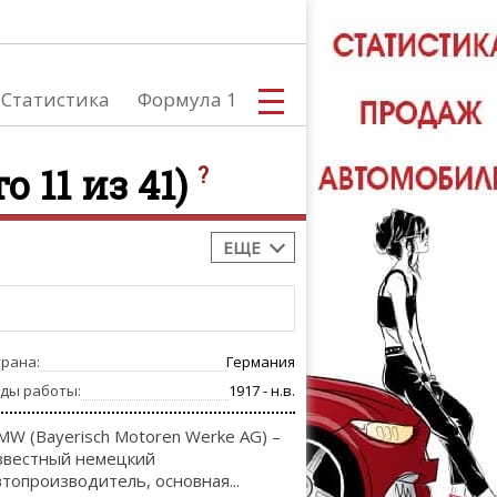
Статистика
Формула 1
о 11 из 41)
?
ЕЩЕ
С
трана:
Германия
А
оды работы:
1917 - н.в.
MW (Bayerisch Motoren Werke AG) –
звестный немецкий
втопроизводитель, основная...
ТЮНИНГ АВ