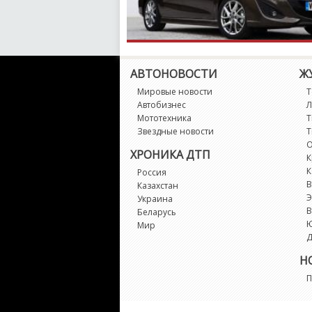
АВТОНОВОСТИ
Ж
Мировые новости
Т
Автобизнес
Л
Мототехника
Т
Звездные новости
Т
О
ХРОНИКА ДТП
К
К
Россия
В
Казахстан
Э
Украина
В
Беларусь
Мир
Д
Н
П