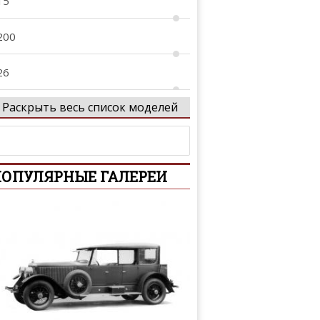
15
200
26
Раскрыть весь список моделей
27
40
ОПУЛЯРНЫЕ ГАЛЕРЕИ
-Series
-Series
01
02