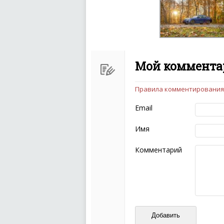
Мой комментар
Правила комментирования
Чтобы ваш комментарий бы
следующих правил:
Email
Комментарий не мож
эмоциональных выск
Имя
Не стоит отклонятьс
Пожалуйста, не испо
Комментарий
также призывы к нас
межнациональной и 
кстати очень славны
Не пишите транслито
Не копируйте реценз
Не размещайте рекл
И запаситесь терпением, в
ваш отзыв может появитьс