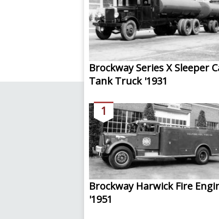
Brockway Series X Sleeper 
Tank Truck '1931
1
Brockway Harwick Fire Engi
'1951