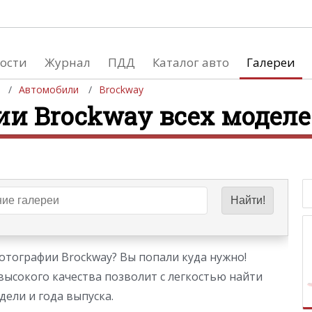
ости
Журнал
ПДД
Каталог авто
Галереи
Автомобили
Brockway
ии Brockway всех модел
евушки
Автосалоны
вушки и автомобили
Список мировых автосалонов
вушки и мото
тографии Brockway? Вы попали куда нужно!
высокого качества позволит с легкостью найти
ели и года выпуска.