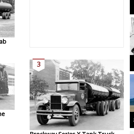
Cab
3
ne