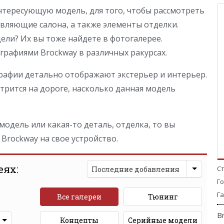
тересующую модель, для того, чтобы рассмотреть
вляющие салона, а также элементы отделки.
ли? Их вы тоже найдете в фотогалерее.
рафиями Brockway в различных ракурсах.
афии детально отображают экстерьер и интерьер.
рится на дороге, насколько данная модель
одель или какая-то деталь, отделка, то вы
Brockway на свое устройство.
еях:
С
Последние добавления
Г
Га
Все галереи
Тюнинг
B
Концепты
Серийные модели