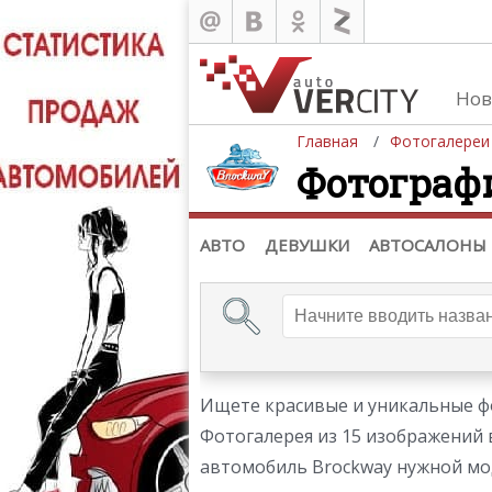
Нов
Главная
Фотогалереи
Фотограф
Автомобили
Д
Последние добавления
Де
(+1102)
Де
Список марок
АВТО
ДЕВУШКИ
АВТОСАЛОНЫ
Ищете красивые и уникальные фо
Фотогалерея из 15 изображений 
автомобиль Brockway нужной мод