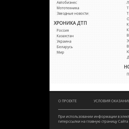
Автобизнес
Л
Мототехника
Т
Звездные новости
Т
О
ХРОНИКА ДТП
К
К
Россия
В
Казахстан
Э
Украина
В
Беларусь
Мир
Д
Н
П
О ПРОЕКТЕ
УСЛОВИЯ ОКАЗАНИЯ
При использовании информации в электр
гиперссылки на главную страницу Сайта