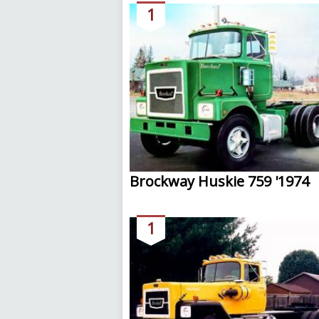
1
Brockway Huskie 759 '1974
1