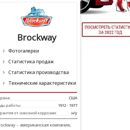
ТЮНИНГ М
Brockway
КАЛ
ДЕВУШКИ И А
Фотогалереи
Статистика продаж
Статистика производства
Технические характеристики
трана:
США
оды работы:
1912 - 1977
рантия от сквозной коррозии:
н/у
rockway – американская компания,