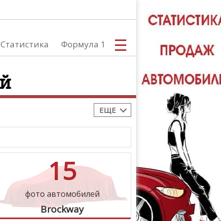
Статистика
Формула 1
ей
ЕЩЕ
С
15
А
фото автомобилей
Brockway
ТЮНИНГ АВ