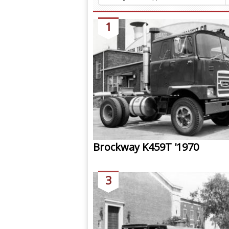
1
Brockway K459T '1970
3