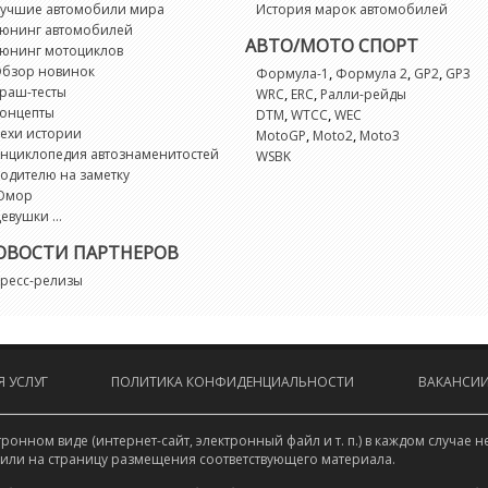
учшие автомобили мира
История марок автомобилей
юнинг автомобилей
АВТО/МОТО СПОРТ
юнинг мотоциклов
бзор новинок
,
,
,
Формула-1
Формула 2
GP2
GP3
раш-тесты
,
,
WRC
ERC
Ралли-рейды
онцепты
,
,
DTM
WTCC
WEC
ехи истории
,
,
MotoGP
Moto2
Moto3
нциклопедия автознаменитостей
WSBK
одителю на заметку
Юмор
евушки ...
ОВОСТИ ПАРТНЕРОВ
ресс-релизы
 УСЛУГ
ПОЛИТИКА КОНФИДЕНЦИАЛЬНОСТИ
ВАКАНСИ
онном виде (интернет-сайт, электронный файл и т. п.) в каждом случа
 или на страницу размещения соответствующего материала.