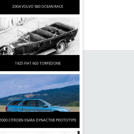
2004 VOLVO S80 OCEAN RACE
1925 FIAT 603 TORPEDONE
2000 CITROEN XSARA DYNACTIVE PROTOTYPE