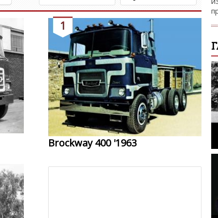
и
п
1
Г
Brockway 400 '1963