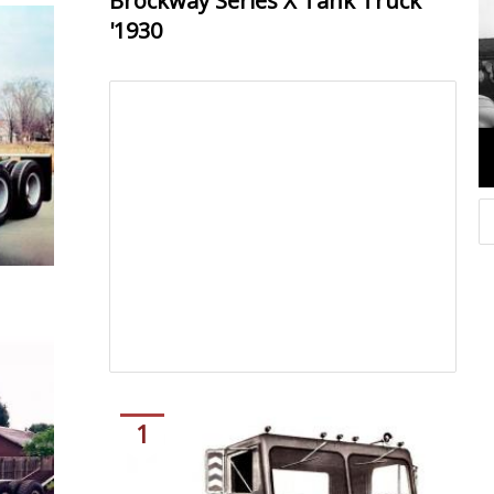
Brockway Series X Tank Truck
'1930
1