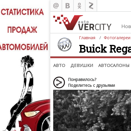
Нов
Главная
Фотогалереи
Buick Rega
Автомобили
Д
Последние добавления
Де
(+1102)
Де
Список марок
АВТО
ДЕВУШКИ
АВТОСАЛОНЫ
Понравилось?
Поделитесь с друзьями