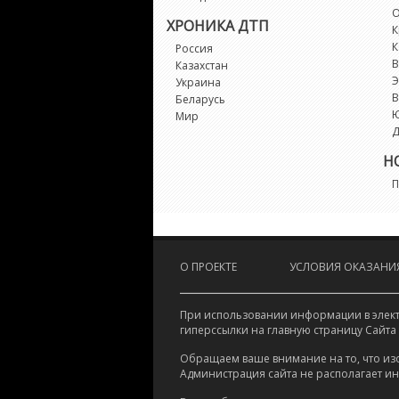
О
ХРОНИКА ДТП
К
К
Россия
В
Казахстан
Э
Украина
В
Беларусь
Мир
Д
Н
П
О ПРОЕКТЕ
УСЛОВИЯ ОКАЗАНИЯ
При использовании информации в электр
гиперссылки на главную страницу Сайта
Обращаем ваше внимание на то, что из
Администрация сайта не располагает и