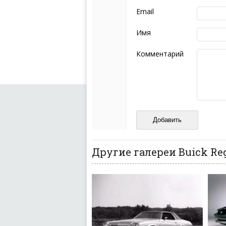
следующих правил:
Email
Комментарий не мож
эмоциональных выск
Имя
Не стоит отклонятьс
Пожалуйста, не испо
Комментарий
также призывы к нас
межнациональной и 
кстати очень славны
Не пишите транслито
Не копируйте реценз
Не размещайте рекл
И запаситесь терпением, в
ваш отзыв может появитьс
Другие галереи Buick Re