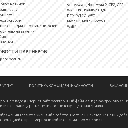
бзор новинок
,
,
,
Формула-1
Формула 2
GP2
GP3
раш-тесты
,
,
WRC
ERC
Ралли-рейды
онцепты
,
,
DTM
WTCC
WEC
ехи истории
,
,
MotoGP
Moto2
Moto3
нциклопедия автознаменитостей
WSBK
одителю на заметку
Юмор
евушки ...
ОВОСТИ ПАРТНЕРОВ
ресс-релизы
 УСЛУГ
ПОЛИТИКА КОНФИДЕНЦИАЛЬНОСТИ
ВАКАНСИ
онном виде (интернет-сайт, электронный файл и т. п.) в каждом случа
 или на страницу размещения соответствующего материала.
ображения являются чьей-либо собственностью и некоторые из них доба
нформацией о правомерности публикования этих материалов.