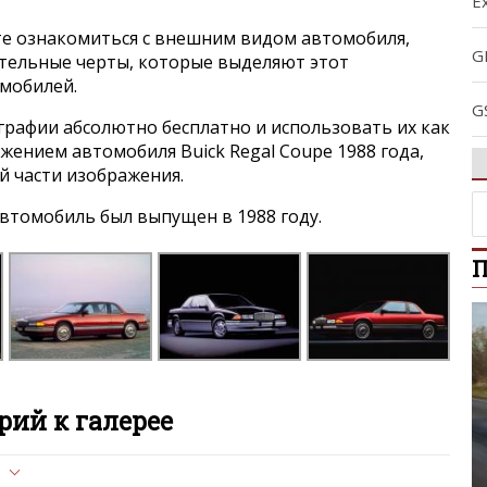
Ex
е ознакомиться с внешним видом автомобиля,
G
ительные черты, которые выделяют этот
омобилей.
G
графии абсолютно бесплатно и использовать их как
ажением автомобиля Buick Regal Coupe 1988 года,
L
й части изображения.
втомобиль был выпущен в 1988 году.
L
П
L
L
P
ий к галерее
R
л опубликован на сайте, вам нужно придерживаться