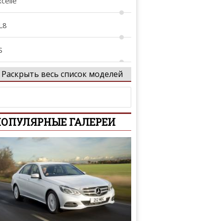
celle
L8
S
Раскрыть весь список моделей
aCrosse
eSabre
ОПУЛЯРНЫЕ ГАЛЕРЕИ
imited
ucerne
ark Avenue
eatta