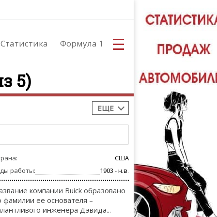
Статистика
Формула 1
з 5)
ЕЩЕ
С
трана:
США
А
оды работы:
1903 - н.в.
азвание компании Buick образовано
о фамилии ее основателя –
алантливого инженера Дэвида...
ТЮНИНГ АВ