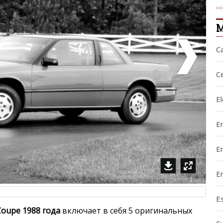
М
C
C
El
E
E
En
E
Coupe 1988 года
включает в себя 5 оригинальных