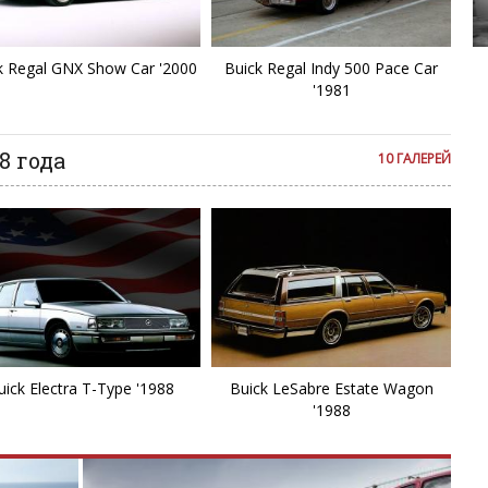
Ve
Ford Model AA Ambulanc
V
k Regal GNX Show Car '2000
Buick Regal Indy 500 Pace Car
'1981
8 года
10 ГАЛЕРЕЙ
uick Electra T-Type '1988
Buick LeSabre Estate Wagon
'1988