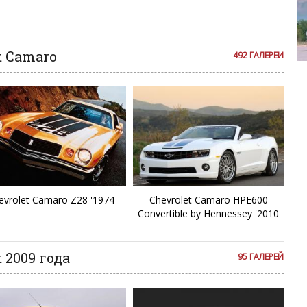
C
се комментарии публикуются только после модерации, поэтому
я на сайте с некоторым опозданием.
C
t Camaro
492 ГАЛЕРЕИ
Chevrolet 
Co
C
C
D
evrolet Camaro Z28 '1974
Chevrolet Camaro HPE600
E
Convertible by Hennessey '2010
E
 2009 года
95 ГАЛЕРЕЙ
E