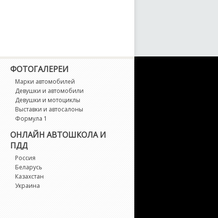
umina
umina APV
UV D-MAX
ФОТОГАЛЕРЕИ
alibu
Марки автомобилей
Девушки и автомобили
aster
Девушки и мотоциклы
Выставки и автосалоны
Формула 1
etro
ОНЛАЙН АВТОШКОЛА И
ПДД
onte Carlo
Россия
Беларусь
onza
Казахстан
Украина
W