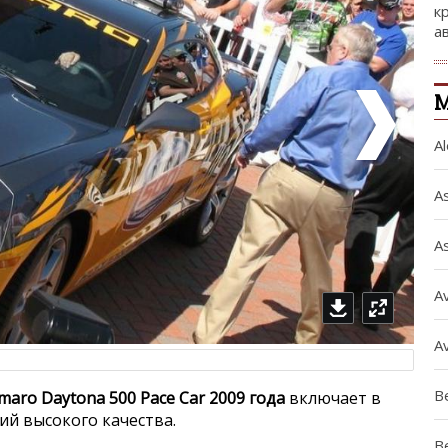
к
а
М
A
A
A
A
A
Be
maro Daytona 500 Pace Car 2009 года
включает в
ий высокого качества.
B