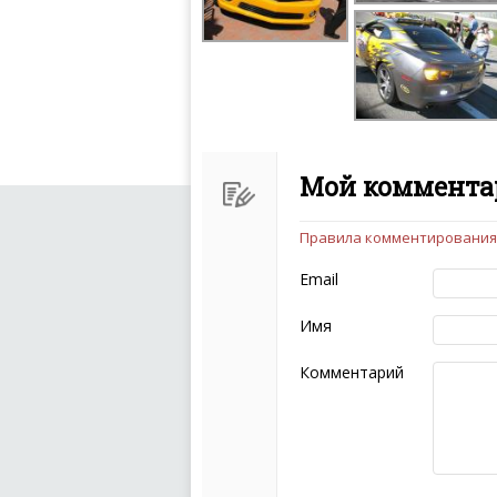
Мой комментар
Правила комментирования
Чтобы ваш комментарий бы
следующих правил:
Email
Комментарий не мож
эмоциональных выск
Имя
Не стоит отклонятьс
Пожалуйста, не испо
Комментарий
также призывы к нас
межнациональной и 
кстати очень славны
Не пишите транслито
Не копируйте реценз
Не размещайте рекл