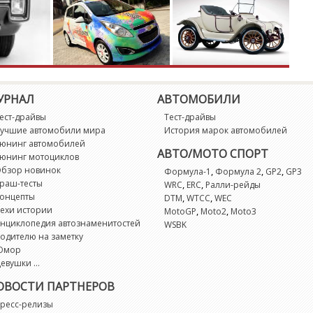
L
L
L
УРНАЛ
АВТОМОБИЛИ
M
ест-драйвы
Тест-драйвы
учшие автомобили мира
История марок автомобилей
M
юнинг автомобилей
АВТО/МОТО СПОРТ
юнинг мотоциклов
бзор новинок
,
,
,
Формула-1
Формула 2
GP2
GP3
M
раш-тесты
,
,
WRC
ERC
Ралли-рейды
онцепты
,
,
DTM
WTCC
WEC
ехи истории
,
,
MotoGP
Moto2
Moto3
M
нциклопедия автознаменитостей
WSBK
одителю на заметку
M
Юмор
евушки ...
M
ОВОСТИ ПАРТНЕРОВ
ресс-релизы