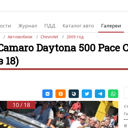
ости
Журнал
ПДД
Каталог авто
Галереи
Автомобили
Chevrolet
2009 год
Camaro Daytona 500 Pace C
з 18)
евушки
Автосалоны
вушки и автомобили
Список мировых автосалонов
вушки и мото
10 / 18
С
Г
В