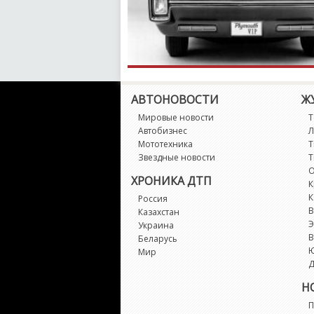
АВТОНОВОСТИ
Ж
Мировые новости
Т
Автобизнес
Л
Мототехника
Т
Звездные новости
Т
О
ХРОНИКА ДТП
К
К
Россия
В
Казахстан
Э
Украина
В
Беларусь
Мир
Д
Н
П