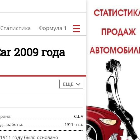
Статистика
Формула 1
ar 2009 года
С
ЕЩЕ
А
трана:
США
оды работы:
1911 - н.в.
 1911 году было основано
ТЮНИНГ АВ