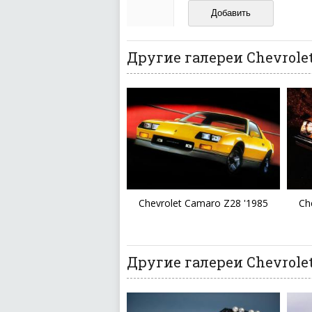
И запаситесь терпением, в
ваш отзыв может появитьс
Другие галереи Chevrole
Chevrolet Camaro Z28 '1985
Ch
Другие галереи Chevrolet