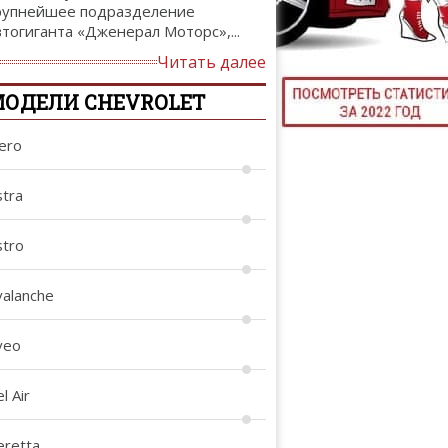
рупнейшее подразделение
ТЮНИНГ М
втогиганта «Дженерал Моторс»,...
Читать далее
ОДЕЛИ CHEVROLET
КАЛ
lero
ДЕВУШКИ И А
stra
stro
valanche
veo
l Air
eretta