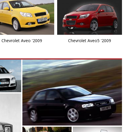
E
E
F
Chevrolet Aveo '2009
Chevrolet Aveo5 '2009
G
H
I
K
La
L