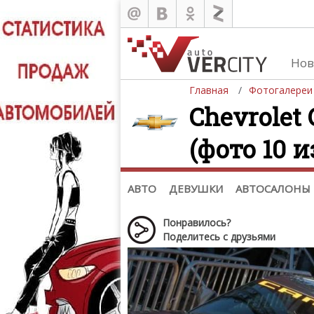
Нов
Главная
Фотогалереи
Chevrolet 
(фото 10 и
Автомобили
Д
Последние добавления
Де
(+1102)
Де
Список марок
АВТО
ДЕВУШКИ
АВТОСАЛОНЫ
Понравилось?
Поделитесь с друзьями