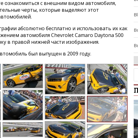
е ознакомиться с внешним видом автомобиля,
ительные черты, которые выделяют этот
B
 автомобилей.
графии абсолютно бесплатно и использовать их как
Bo
ажением автомобиля Chevrolet Camaro Daytona 500
онку в правой нижней части изображения.
B
втомобиль был выпущен в 2009 году.
C
C
П
C
C
Ca
Ce