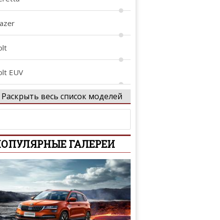
lazer
lt
olt EUV
Раскрыть весь список моделей
-10
amaro
ОПУЛЯРНЫЕ ГАЛЕРЕИ
aprice
aptiva
valier
lebrity