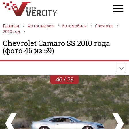
Главная
Фотогалереи
Автомобили
Chevrolet
2010 год
ФОТОГАЛЕРЕИ
АВТОМОБИЛИ
ДЕВУШКИ
Chevrolet Camaro SS 2010 года
(фото 46 из 59)
АВТОСАЛОНЫ
ФОРМУЛА-1
АВТОМОБИЛИ
ПОСЛЕДНИЕ ДОБАВЛЕНИЯ
46 / 59