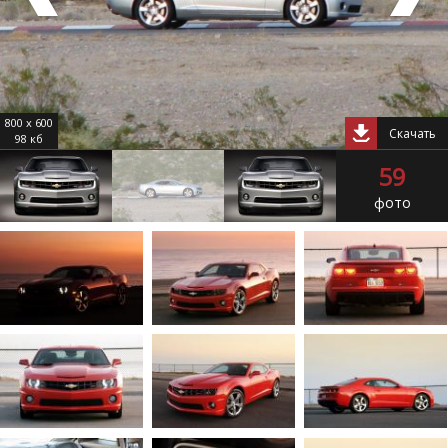
800 x 600
Скачать
98 кб
59
фото