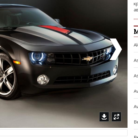
к
а
М
A
A
A
A
A
Be
B