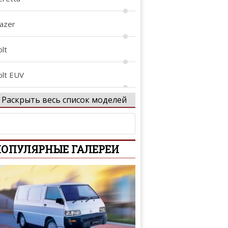
lazer
lt
olt EUV
Раскрыть весь список моделей
-10
amaro
ОПУЛЯРНЫЕ ГАЛЕРЕИ
aprice
aptiva
valier
lebrity