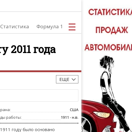
Статистика
Формула 1
y 2011 года
С
ЕЩЕ
А
трана:
США
оды работы:
1911 - н.в.
 1911 году было основано
ТЮНИНГ АВ