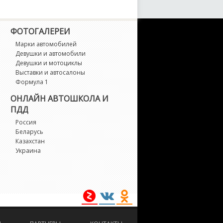
umina
umina APV
ФОТОГАЛЕРЕИ
Марки автомобилей
UV D-MAX
Девушки и автомобили
Девушки и мотоциклы
Выставки и автосалоны
alibu
Формула 1
ОНЛАЙН АВТОШКОЛА И
aster
ПДД
Россия
etro
Беларусь
Казахстан
Украина
onte Carlo
onza
W