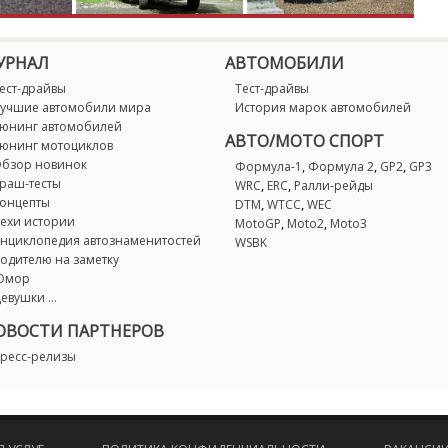
L
L
УРНАЛ
АВТОМОБИЛИ
ест-драйвы
Тест-драйвы
L
учшие автомобили мира
История марок автомобилей
юнинг автомобилей
АВТО/МОТО СПОРТ
юнинг мотоциклов
M
бзор новинок
,
,
,
Формула-1
Формула 2
GP2
GP3
раш-тесты
,
,
WRC
ERC
Ралли-рейды
онцепты
M
,
,
DTM
WTCC
WEC
ехи истории
,
,
MotoGP
Moto2
Moto3
нциклопедия автознаменитостей
WSBK
M
одителю на заметку
Юмор
евушки ...
M
ОВОСТИ ПАРТНЕРОВ
M
ресс-релизы
M