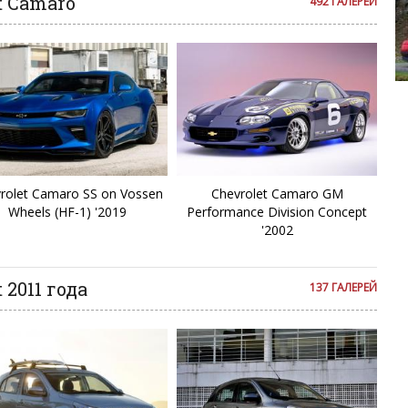
t Camaro
C
492 ГАЛЕРЕИ
C
Alfa R
Co
C
C
rolet Camaro SS on Vossen
Chevrolet Camaro GM
Wheels (HF-1) '2019
Performance Division Concept
D
'2002
E
 2011 года
137 ГАЛЕРЕЙ
E
E