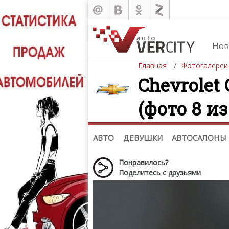
Нов
Главная
Фотогалереи
Chevrolet 
(фото 8 из
Автомобили
Д
Последние добавления
Де
(+1102)
Де
Список марок
АВТО
ДЕВУШКИ
АВТОСАЛОНЫ
Понравилось?
Поделитесь с друзьями