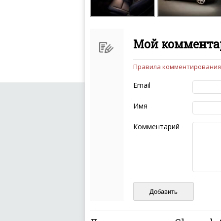
Мой комментар
Правила комментирования
Чтобы ваш комментарий бы
следующих правил:
Email
Комментарий не мож
эмоциональных выск
Имя
Не стоит отклонятьс
Пожалуйста, не испо
Комментарий
также призывы к нас
межнациональной и 
кстати очень славны
Не пишите транслито
Не копируйте реценз
Не размещайте рекл
И запаситесь терпением, в
ваш отзыв может появитьс