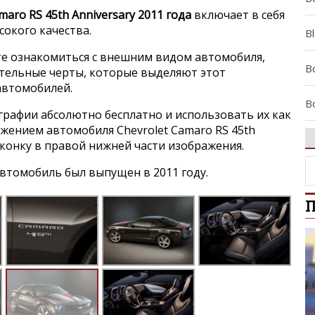
maro RS 45th Anniversary 2011 года
включает в себя
окого качества.
B
е ознакомиться с внешним видом автомобиля,
Bo
ительные черты, которые выделяют этот
 автомобилей.
B
графии абсолютно бесплатно и использовать их как
ажением автомобиля Chevrolet Camaro RS 45th
C
 иконку в правой нижней части изображения.
втомобиль был выпущен в 2011 году.
C
П
C
C
Ca
Ce