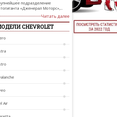
рупнейшее подразделение
ТЮНИНГ М
втогиганта «Дженерал Моторс»,...
Читать далее
ОДЕЛИ CHEVROLET
КАЛ
lero
ДЕВУШКИ И А
stra
stro
valanche
veo
l Air
eretta