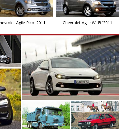
E
E
hevrolet Agile Rico '2011
Chevrolet Agile Wi-Fi '2011
F
G
H
I
K
La
L