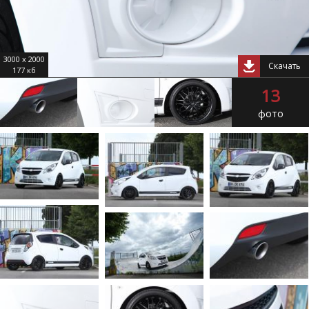
3000 x 2000
Скачать
177 кб
13
фото