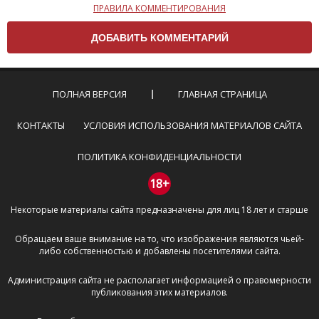
ПРАВИЛА КОММЕНТИРОВАНИЯ
Чтобы ваш комментарий был опубликован на сайте,
вам нужно придерживаться следующих правил:
Комментарий не может быть слишком
короткой — избегайте односложных и чисто
эмоциональных высказываний.
ПОЛНАЯ ВЕРСИЯ
ГЛАВНАЯ СТРАНИЦА
Не стоит отклоняться от предмета обсуждения.
Пожалуйста, не используйте в комментарие
КОНТАКТЫ
УСЛОВИЯ ИСПОЛЬЗОВАНИЯ МАТЕРИАЛОВ САЙТА
оскорбления и нецензурную лексику, а также
призывы к насилию и высказывания,
ПОЛИТИКА КОНФИДЕНЦИАЛЬНОСТИ
направленные на разжигание расовой,
межнациональной и религиозной розни —
18+
пожалейте наших модераторов, они кстати
Некоторые материалы сайта предназначены для лиц 18 лет и старше
очень славные ребята, поверьте.
Не пишите транслитом или только заглавными
Обращаем ваше внимание на то, что изображения являются чьей-
буквами.
либо собственностью и добавлены посетителями сайта.
Не копируйте рецензии с других сайтов, нам
важно именно ваше мнение.
Администрация сайта не располагает информацией о правомерности
Не размещайте рекламу!
публикования этих материалов.