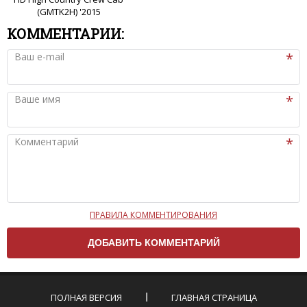
(GMTK2H) '2015
КОММЕНТАРИИ:
Ваш e-mail
Ваше имя
Комментарий
ПРАВИЛА КОММЕНТИРОВАНИЯ
Чтобы ваш комментарий был опубликован на сайте,
вам нужно придерживаться следующих правил:
Комментарий не может быть слишком
короткой — избегайте односложных и чисто
эмоциональных высказываний.
ПОЛНАЯ ВЕРСИЯ
ГЛАВНАЯ СТРАНИЦА