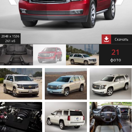
2048 x 1536
Скачать
261 кб
21
фото