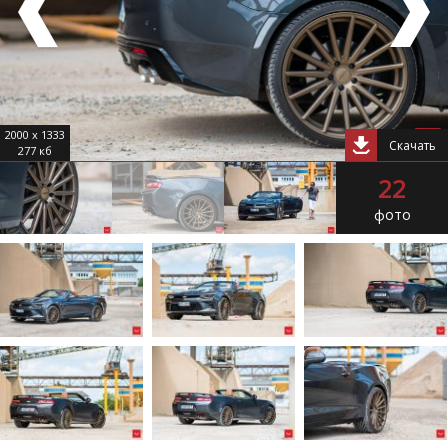
2000 x 1333
Скачать
277 кб
22
фото