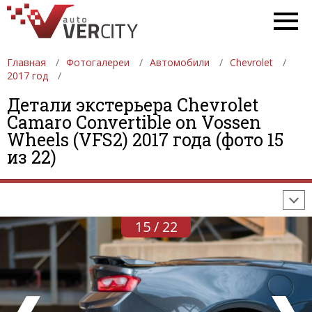
Главная
Фотогалереи
Автомобили
Chevrolet
2017 год
Детали экстерьера Chevrolet
Camaro Convertible on Vossen
ФОТОГАЛЕРЕИ
АВТОМОБИЛИ
ДЕВУШКИ
Wheels (VFS2) 2017 года (фото 15
из 22)
АВТОСАЛОНЫ
ФОРМУЛА-1
АВТОМОБИЛИ
ПОСЛЕДНИЕ ДОБАВЛЕНИЯ
15 / 22