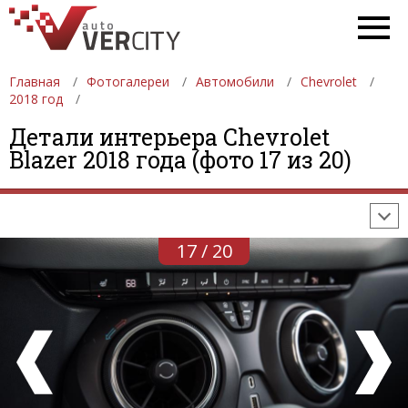
Главная
Фотогалереи
Автомобили
Chevrolet
2018 год
ФОТОГАЛЕРЕИ
АВТОМОБИЛИ
ДЕВУШКИ
Детали интерьера Chevrolet
Blazer 2018 года (фото 17 из 20)
АВТОСАЛОНЫ
ФОРМУЛА-1
АВТОМОБИЛИ
ПОСЛЕДНИЕ ДОБАВЛЕНИЯ
17 / 20