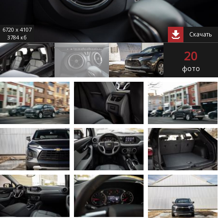
6720 x 4107
Скачать
3784 кб
20
фото