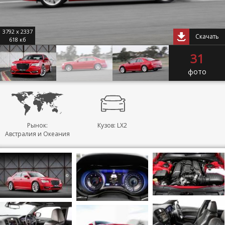
3792 x 2337
Скачать
618 кб
31
фото
Рынок:
Кузов: LX2
Австралия и Океания