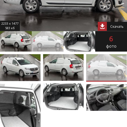
2233 x 1477
Скачать
583 кб
6
фото