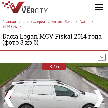
Главная
Фотогалереи
Автомобили
Dacia
2014 год
ФОТОГАЛЕРЕИ
АВТОМОБИЛИ
ДЕВУШКИ
Dacia Logan MCV Fiskal 2014 года
(фото 3 из 6)
АВТОСАЛОНЫ
ФОРМУЛА-1
АВТОМОБИЛИ
ПОСЛЕДНИЕ ДОБАВЛЕНИЯ
3 / 6