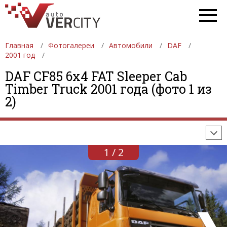
Главная
Фотогалереи
Автомобили
DAF
2001 год
DAF CF85 6x4 FAT Sleeper Cab
ФОТОГАЛЕРЕИ
АВТОМОБИЛИ
ДЕВУШКИ
Timber Truck 2001 года (фото 1 из
2)
АВТОСАЛОНЫ
ФОРМУЛА-1
АВТОМОБИЛИ
ПОСЛЕДНИЕ ДОБАВЛЕНИЯ
1 / 2