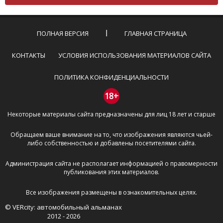
Комментарий не может быть слишком
короткой — избегайте односложных и чисто
эмоциональных высказываний.
ПОЛНАЯ ВЕРСИЯ
ГЛАВНАЯ СТРАНИЦА
Не стоит отклоняться от предмета обсуждения.
Пожалуйста, не используйте в комментарие
КОНТАКТЫ
УСЛОВИЯ ИСПОЛЬЗОВАНИЯ МАТЕРИАЛОВ САЙТА
оскорбления и нецензурную лексику, а также
призывы к насилию и высказывания,
ПОЛИТИКА КОНФИДЕНЦИАЛЬНОСТИ
направленные на разжигание расовой,
межнациональной и религиозной розни —
18+
пожалейте наших модераторов, они кстати
Некоторые материалы сайта предназначены для лиц 18 лет и старше
очень славные ребята, поверьте.
Не пишите транслитом или только заглавными
Обращаем ваше внимание на то, что изображения являются чьей-
буквами.
либо собственностью и добавлены посетителями сайта.
Не копируйте рецензии с других сайтов, нам
важно именно ваше мнение.
Администрация сайта не располагает информацией о правомерности
Не размещайте рекламу!
публикования этих материалов.
И запаситесь терпением, все комментарии
Все изображения размещены в ознакомительных целях.
публикуются только после модерации, поэтому ваш
© VERcity: автомобильный альманах
отзыв может появиться на сайте с некоторым
2012 - 2026