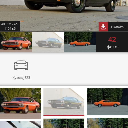
4096 x 2720
Скачать
1104 кб
42
фото
Кузов: JS23