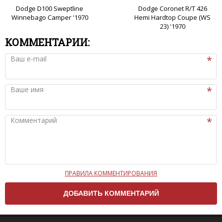
Dodge D100 Sweptline
Dodge Coronet R/T 426
Winnebago Camper '1970
Hemi Hardtop Coupe (WS
23) '1970
КОММЕНТАРИИ:
Ваш e-mail
Ваше имя
Комментарий
ПРАВИЛА КОММЕНТИРОВАНИЯ
Чтобы ваш комментарий был опубликован на сайте,
вам нужно придерживаться следующих правил:
Комментарий не может быть слишком
короткой — избегайте односложных и чисто