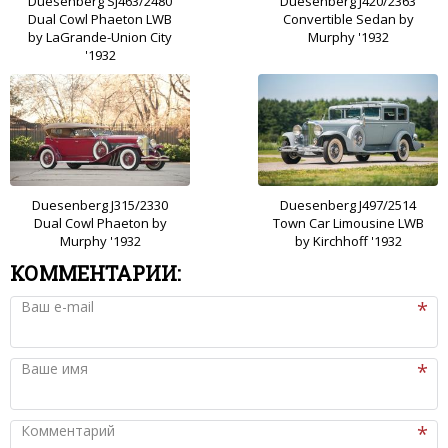
Duesenberg SJ463/2480
Duesenberg J420/2363
Dual Cowl Phaeton LWB
Convertible Sedan by
by LaGrande-Union City
Murphy '1932
'1932
Duesenberg J315/2330
Duesenberg J497/2514
Dual Cowl Phaeton by
Town Car Limousine LWB
Murphy '1932
by Kirchhoff '1932
КОММЕНТАРИИ:
Ваш e-mail
Ваше имя
Комментарий