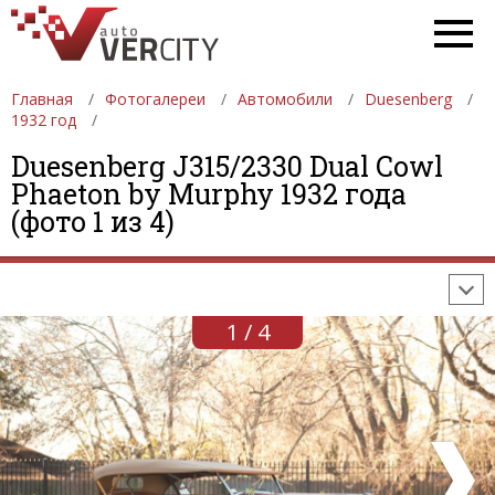
Главная
Фотогалереи
Автомобили
Duesenberg
1932 год
Duesenberg J315/2330 Dual Cowl
ФОТОГАЛЕРЕИ
АВТОМОБИЛИ
ДЕВУШКИ
Phaeton by Murphy 1932 года
(фото 1 из 4)
АВТОСАЛОНЫ
ФОРМУЛА-1
АВТОМОБИЛИ
ПОСЛЕДНИЕ ДОБАВЛЕНИЯ
1 / 4