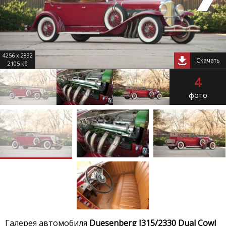
4256 x 2832
Скачать
2105 кб
4
фото
Галерея автомобиля
Duesenberg J315/2330 Dual Cowl