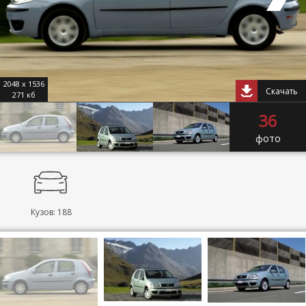
2048 x 1536
Скачать
271 кб
36
фото
Кузов: 188