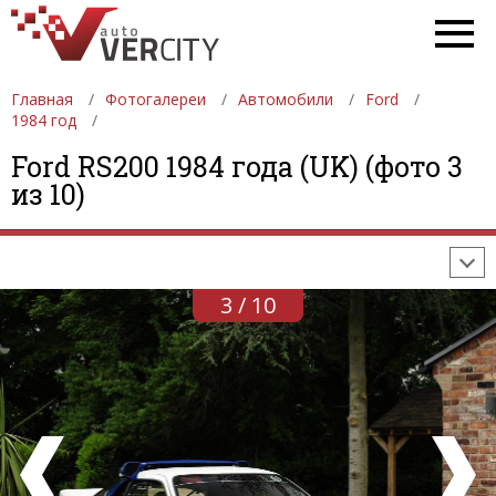
Главная
Фотогалереи
Автомобили
Ford
1984 год
ФОТОГАЛЕРЕИ
АВТОМОБИЛИ
ДЕВУШКИ
Ford RS200 1984 года (UK) (фото 3
из 10)
АВТОСАЛОНЫ
ФОРМУЛА-1
АВТОМОБИЛИ
ПОСЛЕДНИЕ ДОБАВЛЕНИЯ
3 / 10