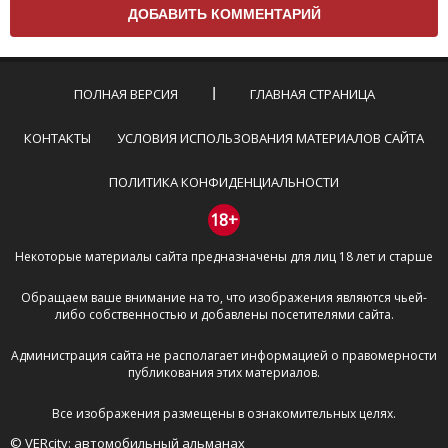
вам нужно придерживаться следующих правил:
Комментарий не может быть слишком
короткой — избегайте односложных и чисто
эмоциональных высказываний.
ПОЛНАЯ ВЕРСИЯ
ГЛАВНАЯ СТРАНИЦА
Не стоит отклоняться от предмета обсуждения.
Пожалуйста, не используйте в комментарие
КОНТАКТЫ
УСЛОВИЯ ИСПОЛЬЗОВАНИЯ МАТЕРИАЛОВ САЙТА
оскорбления и нецензурную лексику, а также
призывы к насилию и высказывания,
ПОЛИТИКА КОНФИДЕНЦИАЛЬНОСТИ
направленные на разжигание расовой,
межнациональной и религиозной розни —
18+
пожалейте наших модераторов, они кстати
Некоторые материалы сайта предназначены для лиц 18 лет и старше
очень славные ребята, поверьте.
Не пишите транслитом или только заглавными
Обращаем ваше внимание на то, что изображения являются чьей-
буквами.
либо собственностью и добавлены посетителями сайта.
Не копируйте рецензии с других сайтов, нам
важно именно ваше мнение.
Администрация сайта не располагает информацией о правомерности
Не размещайте рекламу!
публикования этих материалов.
И запаситесь терпением, все комментарии
Все изображения размещены в ознакомительных целях.
публикуются только после модерации, поэтому ваш
© VERcity: автомобильный альманах