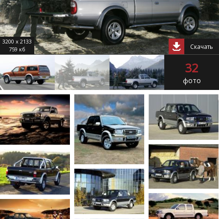
3200 x 2133
Скачать
759 кб
32
фото