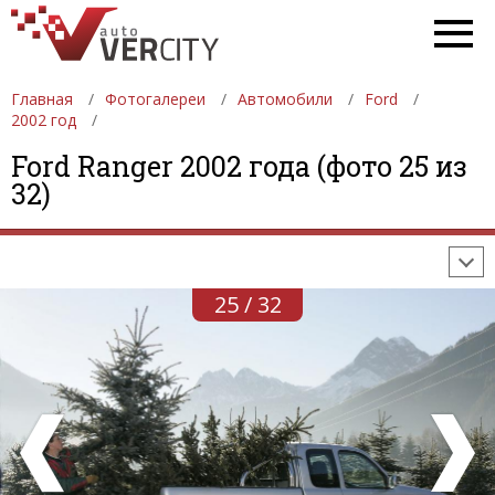
Главная
Фотогалереи
Автомобили
Ford
2002 год
ФОТОГАЛЕРЕИ
АВТОМОБИЛИ
ДЕВУШКИ
Ford Ranger 2002 года (фото 25 из
32)
АВТОСАЛОНЫ
ФОРМУЛА-1
АВТОМОБИЛИ
ПОСЛЕДНИЕ ДОБАВЛЕНИЯ
25 / 32