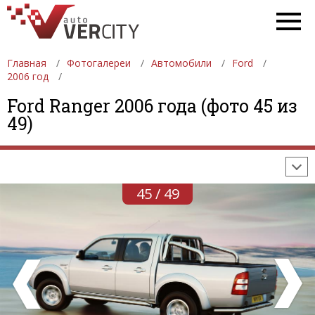
Главная
Фотогалереи
Автомобили
Ford
2006 год
ФОТОГАЛЕРЕИ
АВТОМОБИЛИ
ДЕВУШКИ
Ford Ranger 2006 года (фото 45 из
49)
АВТОСАЛОНЫ
ФОРМУЛА-1
АВТОМОБИЛИ
ПОСЛЕДНИЕ ДОБАВЛЕНИЯ
45 / 49