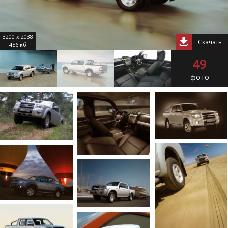
3200 x 2038
Скачать
456 кб
49
фото