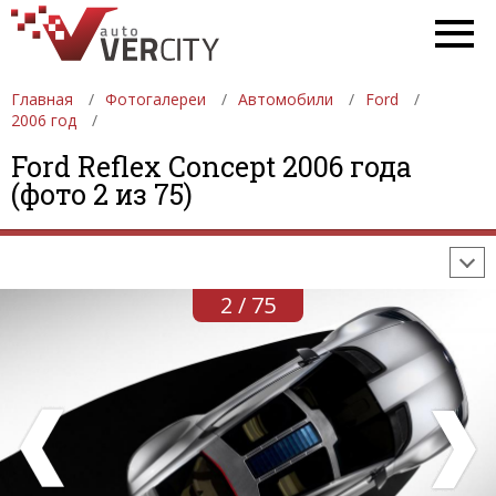
Главная
Фотогалереи
Автомобили
Ford
2006 год
ФОТОГАЛЕРЕИ
АВТОМОБИЛИ
ДЕВУШКИ
Ford Reflex Concept 2006 года
(фото 2 из 75)
АВТОСАЛОНЫ
ФОРМУЛА-1
АВТОМОБИЛИ
ПОСЛЕДНИЕ ДОБАВЛЕНИЯ
2 / 75