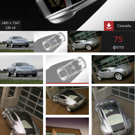
2400 x 1547
Скачать
238 кб
75
фото