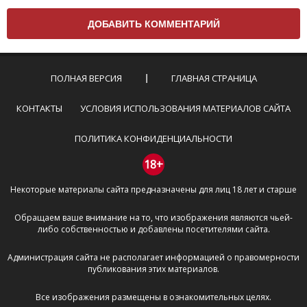
Чтобы ваш комментарий был опубликован на сайте,
вам нужно придерживаться следующих правил:
Комментарий не может быть слишком
короткой — избегайте односложных и чисто
эмоциональных высказываний.
ПОЛНАЯ ВЕРСИЯ
ГЛАВНАЯ СТРАНИЦА
Не стоит отклоняться от предмета обсуждения.
Пожалуйста, не используйте в комментарие
КОНТАКТЫ
УСЛОВИЯ ИСПОЛЬЗОВАНИЯ МАТЕРИАЛОВ САЙТА
оскорбления и нецензурную лексику, а также
призывы к насилию и высказывания,
ПОЛИТИКА КОНФИДЕНЦИАЛЬНОСТИ
направленные на разжигание расовой,
межнациональной и религиозной розни —
18+
пожалейте наших модераторов, они кстати
Некоторые материалы сайта предназначены для лиц 18 лет и старше
очень славные ребята, поверьте.
Не пишите транслитом или только заглавными
Обращаем ваше внимание на то, что изображения являются чьей-
буквами.
либо собственностью и добавлены посетителями сайта.
Не копируйте рецензии с других сайтов, нам
важно именно ваше мнение.
Администрация сайта не располагает информацией о правомерности
Не размещайте рекламу!
публикования этих материалов.
И запаситесь терпением, все комментарии
Все изображения размещены в ознакомительных целях.