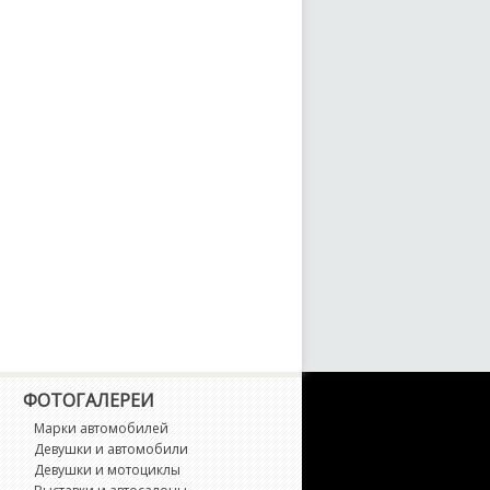
ive Hundred
ex
ocus
ocus RS
ocus ST
reestar
reestyle
usion
ФОТОГАЛЕРЕИ
Марки автомобилей
usion (North America)
Девушки и автомобили
Девушки и мотоциклы