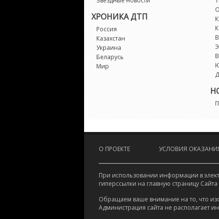
Звездные новости
Т
О
ХРОНИКА ДТП
К
К
Россия
В
Казахстан
Э
Украина
В
Беларусь
Мир
Д
Н
П
О ПРОЕКТЕ
УСЛОВИЯ ОКАЗАНИЯ
При использовании информации в электр
гиперссылки на главную страницу Сайта
Обращаем ваше внимание на то, что из
Администрация сайта не располагает и