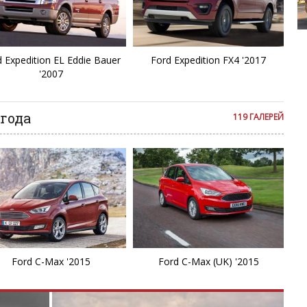
E
Kia Borrego
E
 Expedition EL Eddie Bauer
Ford Expedition FX4 '2017
F
'2007
F
 года
119 ГАЛЕРЕЙ
Fa
F
Fi
F
Ford C-Max '2015
Ford C-Max (UK) '2015
F