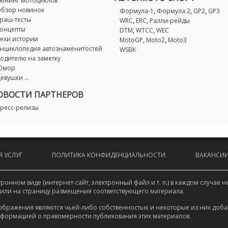
юнинг мотоциклов
G
бзор новинок
,
,
,
Формула-1
Формула 2
GP2
GP3
раш-тесты
,
,
WRC
ERC
Ралли-рейды
G
онцепты
,
,
DTM
WTCC
WEC
ехи истории
,
,
MotoGP
Moto2
Moto3
нциклопедия автознаменитостей
WSBK
G
одителю на заметку
Юмор
евушки ...
G
ОВОСТИ ПАРТНЕРОВ
G
ресс-релизы
K
 УСЛУГ
ПОЛИТИКА КОНФИДЕНЦИАЛЬНОСТИ
ВАКАНСИ
K
L
онном виде (интернет-сайт, электронный файл и т. п.) в каждом случа
 или на страницу размещения соответствующего материала.
L
ображения являются чьей-либо собственностью и некоторые из них доба
нформацией о правомерности публикования этих материалов.