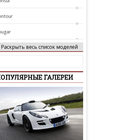
onsul
ontour
ougar
Раскрыть весь список моделей
rown Victoria
ustom
ОПУЛЯРНЫЕ ГАЛЕРЕИ
-Series
conoline
coSport
dge