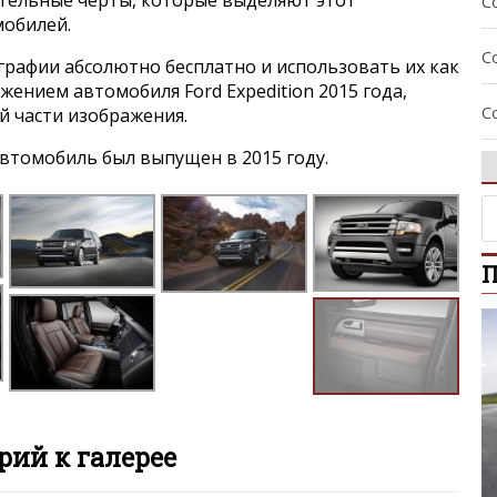
C
мобилей.
C
графии абсолютно бесплатно и использовать их как
ажением автомобиля Ford Expedition 2015 года,
C
й части изображения.
втомобиль был выпущен в 2015 году.
C
C
П
E
E
E
E
ий к галерее