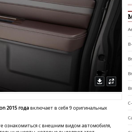
М
A
B
B
Br
B
C
ion 2015 года
включает в себя 9 оригинальных
Ca
е ознакомиться с внешним видом автомобиля,
ительные черты, которые выделяют этот