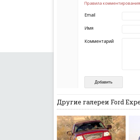
Правила комментирования
Чтобы ваш комментарий бы
следующих правил:
Email
Комментарий не мож
эмоциональных выск
Имя
Не стоит отклонятьс
Пожалуйста, не испо
Комментарий
также призывы к нас
межнациональной и 
кстати очень славны
Не пишите транслито
Не копируйте реценз
Не размещайте рекл
И запаситесь терпением, в
ваш отзыв может появитьс
Другие галереи Ford Expe