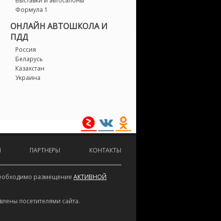
Выставки и автосалоны
alaxie
Формула 1
ОНЛАЙН АВТОШКОЛА И
alaxy
ПДД
Россия
ranada
Беларусь
Казахстан
T
Украина
T40
A
И
ПАРТНЕРЫ
КОНТАКТЫ
uga
aser
е необходимо размещение
АКТИВНОЙ
TD Crown Victoria
влены посетителями сайта.