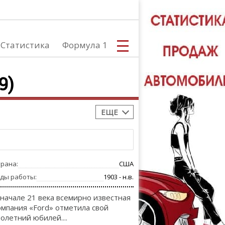
Статистика
Формула 1
9)
ЕЩЕ
С
трана:
США
А
оды работы:
1903 - н.в.
 начале 21 века всемирно известная
омпания «Ford» отметила свой
толетний юбилей....
ТЮНИНГ АВ