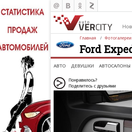
Нов
Главная
Фотогалереи
Ford Exped
Автомобили
Д
Последние добавления
Де
(+1102)
Де
Список марок
АВТО
ДЕВУШКИ
АВТОСАЛОНЫ
Понравилось?
Поделитесь с друзьями