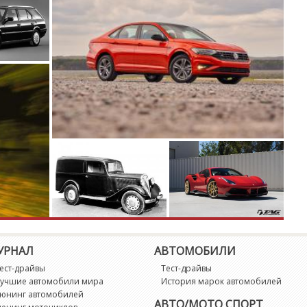
F
Fl
F
F
F
F
F
F
УРНАЛ
АВТОМОБИЛИ
ест-драйвы
Тест-драйвы
F
учшие автомобили мира
История марок автомобилей
юнинг автомобилей
АВТО/МОТО СПОРТ