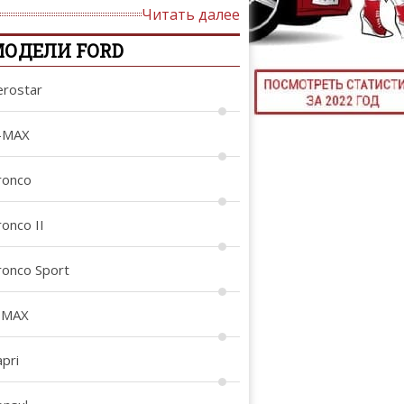
Читать далее
ТЮНИНГ М
ОДЕЛИ FORD
erostar
КАЛ
-MAX
ДЕВУШКИ И А
ronco
onco II
ronco Sport
-MAX
pri