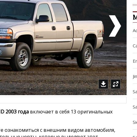
A
C
E
J
Sa
S
HD 2003 года
включает в себя 13 оригинальных
Si
е ознакомиться с внешним видом автомобиля,
ительные черты, которые выделяют этот