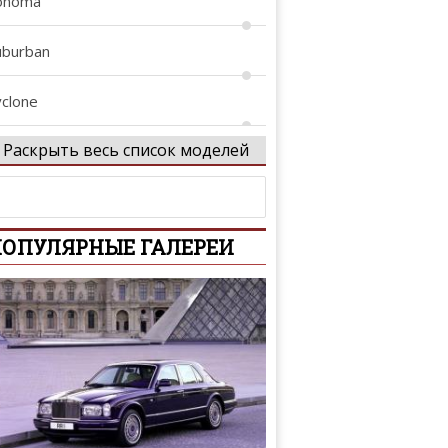
onoma
uburban
yclone
Раскрыть весь список моделей
errain
yphoon
ОПУЛЯРНЫЕ ГАЛЕРЕИ
andura
ukon