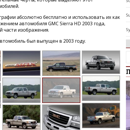
S
мобилей.
S
графии абсолютно бесплатно и использовать их как
ажением автомобиля GMC Sierra HD 2003 года,
S
й части изображения.
втомобиль был выпущен в 2003 году.
T
T
П
V
Y