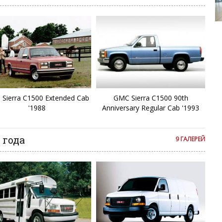
McL
Sierra C1500 Extended Cab
GMC Sierra C1500 90th
'1988
Anniversary Regular Cab '1993
 года
9 ГАЛЕРЕЙ