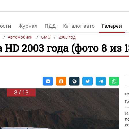
ости
Журнал
ПДД
Каталог авто
Галереи
Автомобили
GMC
2003 год
 HD 2003 года (фото 8 из 1
евушки
Автосалоны
вушки и автомобили
Список мировых автосалонов
вушки и мото
8 / 13
С
Г
В
п
к