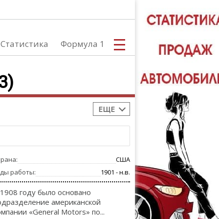
Статистика
Формула 1
3)
ЕЩЕ
С
трана:
США
А
оды работы:
1901 - н.в.
 1908 году было основано
одразделение американской
омпании «General Motors» по...
ТЮНИНГ АВ