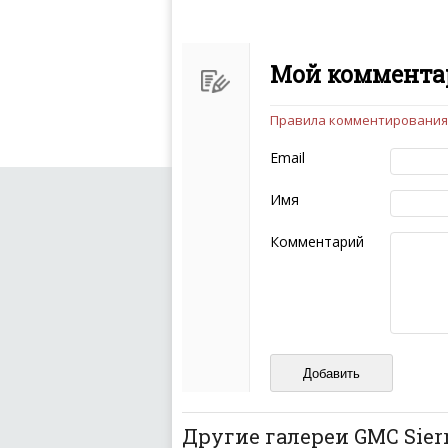
Мой комментар
Правила комментирования
Чтобы ваш комментарий бы
следующих правил:
Email
Комментарий не мож
эмоциональных выск
Имя
Не стоит отклонятьс
Пожалуйста, не испо
Комментарий
также призывы к нас
межнациональной и 
кстати очень славны
Не пишите транслито
Не копируйте реценз
Не размещайте рекл
И запаситесь терпением, в
ваш отзыв может появитьс
Другие галереи GMC Sier