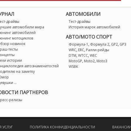
УРНАЛ
АВТОМОБИЛИ
ест-драйвы
Тест-драйвы
учшие автомобили мира
История марок автомобилей
юнинг автомобилей
АВТО/МОТО СПОРТ
юнинг мотоциклов
бзор новинок
,
,
,
Формула-1
Формула 2
GP2
GP3
раш-тесты
,
,
WRC
ERC
Ралли-рейды
онцепты
,
,
DTM
WTCC
WEC
ехи истории
,
,
MotoGP
Moto2
Moto3
нциклопедия автознаменитостей
WSBK
одителю на заметку
Юмор
евушки ...
ОВОСТИ ПАРТНЕРОВ
ресс-релизы
 УСЛУГ
ПОЛИТИКА КОНФИДЕНЦИАЛЬНОСТИ
ВАКАНСИ