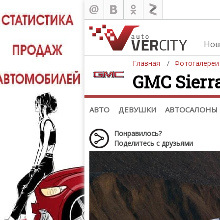
Нов
Главная
Фотогалереи
GMC Sierra
Автомобили
Д
Последние добавления
Де
(+1102)
Де
Список марок
АВТО
ДЕВУШКИ
АВТОСАЛОНЫ
Понравилось?
Поделитесь с друзьями