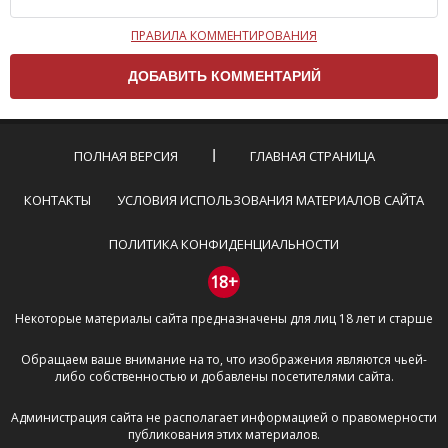
ПРАВИЛА КОММЕНТИРОВАНИЯ
Чтобы ваш комментарий был опубликован на сайте,
вам нужно придерживаться следующих правил:
Комментарий не может быть слишком
короткой — избегайте односложных и чисто
эмоциональных высказываний.
ПОЛНАЯ ВЕРСИЯ
ГЛАВНАЯ СТРАНИЦА
Не стоит отклоняться от предмета обсуждения.
Пожалуйста, не используйте в комментарие
КОНТАКТЫ
УСЛОВИЯ ИСПОЛЬЗОВАНИЯ МАТЕРИАЛОВ САЙТА
оскорбления и нецензурную лексику, а также
призывы к насилию и высказывания,
ПОЛИТИКА КОНФИДЕНЦИАЛЬНОСТИ
направленные на разжигание расовой,
межнациональной и религиозной розни —
18+
пожалейте наших модераторов, они кстати
Некоторые материалы сайта предназначены для лиц 18 лет и старше
очень славные ребята, поверьте.
Не пишите транслитом или только заглавными
Обращаем ваше внимание на то, что изображения являются чьей-
буквами.
либо собственностью и добавлены посетителями сайта.
Не копируйте рецензии с других сайтов, нам
важно именно ваше мнение.
Администрация сайта не располагает информацией о правомерности
Не размещайте рекламу!
публикования этих материалов.