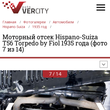
Главная
Фотогалереи
Автомобили
Hispano-Suiza
1935 год
Моторный отсек Hispano-Suiza
ФОТОГАЛЕРЕИ
АВТОМОБИЛИ
ДЕВУШКИ
T56 Torpedo by Fiol 1935 года (фото
7 из 14)
АВТОСАЛОНЫ
ФОРМУЛА-1
АВТОМОБИЛИ
ПОСЛЕДНИЕ ДОБАВЛЕНИЯ
7 / 14