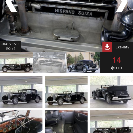
2048 x 1536
Скачать
490 кб
14
фото