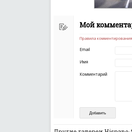
Мой комментар
Правила комментирования
Чтобы ваш комментарий бы
следующих правил:
Email
Комментарий не мож
эмоциональных выск
Имя
Не стоит отклонятьс
Пожалуйста, не испо
Комментарий
также призывы к нас
межнациональной и 
кстати очень славны
Не пишите транслито
Не копируйте реценз
Не размещайте рекл
И запаситесь терпением, в
ваш отзыв может появитьс
Другие галереи Hispano-