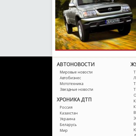
АВТОНОВОСТИ
Ж
Мировые новости
Т
Автобизнес
Л
Мототехника
Т
Звездные новости
Т
О
ХРОНИКА ДТП
К
К
Россия
В
Казахстан
Э
Украина
В
Беларусь
Мир
Д