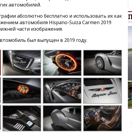
угих автомобилей.
графии абсолютно бесплатно и использовать их как
П
ражением автомобиля Hispano-Suiza Carmen 2019
нижней части изображения.
втомобиль был выпущен в 2019 году.
Lotus
Toyo