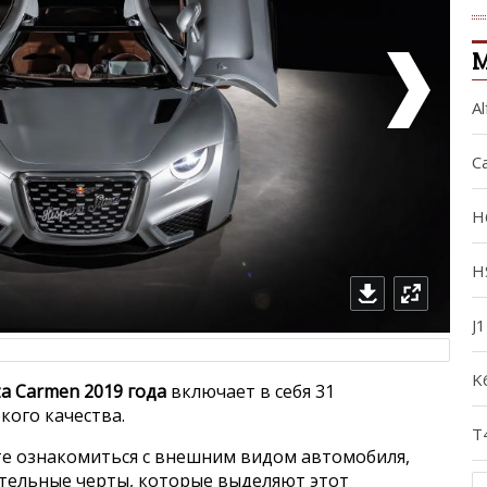
М
Al
C
H
H
J
K
za Carmen 2019 года
включает в себя 31
ого качества.
T
е ознакомиться с внешним видом автомобиля,
ительные черты, которые выделяют этот