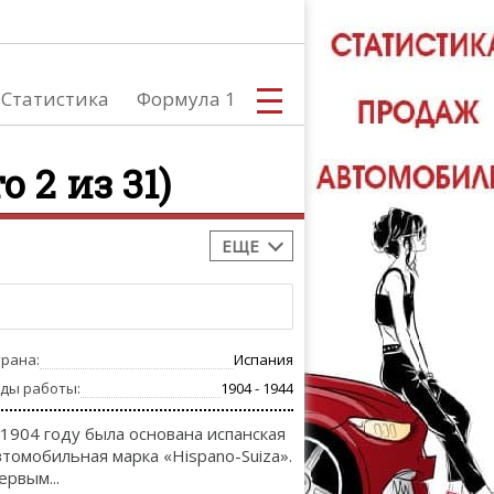
Статистика
Формула 1
 2 из 31)
ЕЩЕ
С
трана:
Испания
А
оды работы:
1904 - 1944
 1904 году была основана испанская
втомобильная марка «Hispano-Suiza».
ервым...
ТЮНИНГ АВ