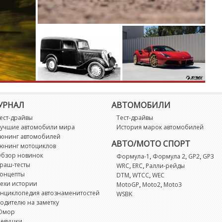
УРНАЛ
АВТОМОБИЛИ
ест-драйвы
Тест-драйвы
учшие автомобили мира
История марок автомобилей
юнинг автомобилей
АВТО/МОТО СПОРТ
юнинг мотоциклов
бзор новинок
,
,
,
Формула-1
Формула 2
GP2
GP3
раш-тесты
,
,
WRC
ERC
Ралли-рейды
онцепты
,
,
DTM
WTCC
WEC
ехи истории
,
,
MotoGP
Moto2
Moto3
нциклопедия автознаменитостей
WSBK
одителю на заметку
Юмор
евушки ...