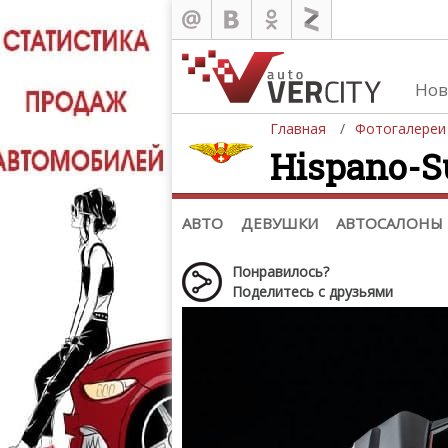
Нов
Главная
Фотогалереи
Hispano-Su
Автомобили
Д
Последние добавления
Де
(+1102)
Де
Список марок
АВТО
ДЕВУШКИ
АВТОСАЛОНЫ
Понравилось?
Поделитесь с друзьями