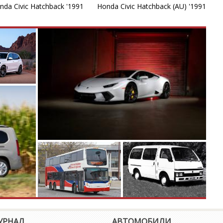
H
nda Civic Hatchback '1991
Honda Civic Hatchback (AU) '1991
In
In
I
Ja
L
Li
L
M
УРНАЛ
АВТОМОБИЛИ