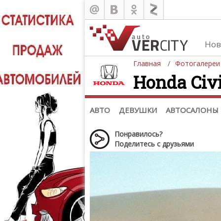
Нов
Главная
Фотогалереи
Honda Civi
Автомобили
Д
Последние добавления
Де
(+1102)
Де
Список марок
АВТО
ДЕВУШКИ
АВТОСАЛОНЫ
Понравилось?
Поделитесь с друзьями