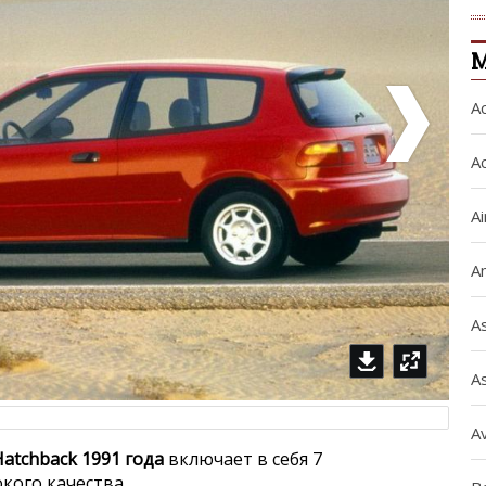
A
A
A
A
A
A
A
Hatchback 1991 года
включает в себя 7
кого качества.