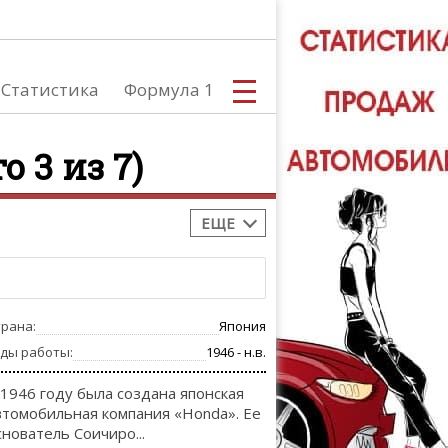
Статистика
Формула 1
о 3 из 7)
ЕЩЕ
С
трана:
Япония
А
оды работы:
1946 - н.в.
 1946 году была создана японская
втомобильная компания «Honda». Ее
снователь Соичиро...
ТЮНИНГ АВ