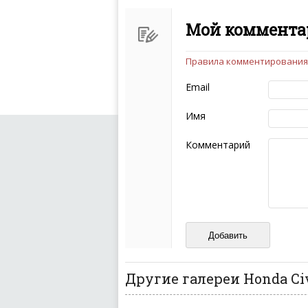
Мой комментар
Правила комментирования
Чтобы ваш комментарий бы
следующих правил:
Email
Комментарий не мож
эмоциональных выск
Имя
Не стоит отклонятьс
Пожалуйста, не испо
Комментарий
также призывы к нас
межнациональной и 
кстати очень славны
Не пишите транслито
Не копируйте реценз
Не размещайте рекл
И запаситесь терпением, в
ваш отзыв может появитьс
Другие галереи Honda Ci