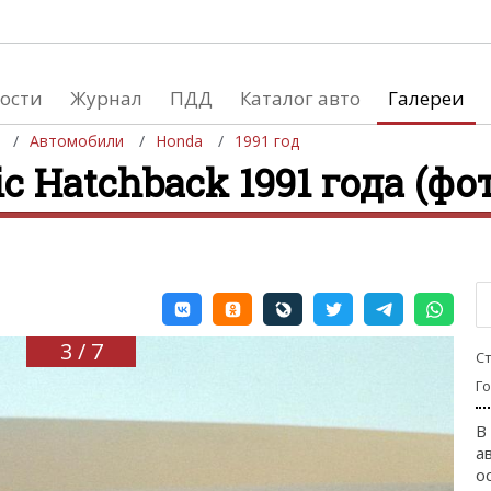
ости
Журнал
ПДД
Каталог авто
Галереи
Автомобили
Honda
1991 год
c Hatchback 1991 года (фот
евушки
Автосалоны
вушки и автомобили
Список мировых автосалонов
вушки и мото
3 / 7
С
Г
В
а
о