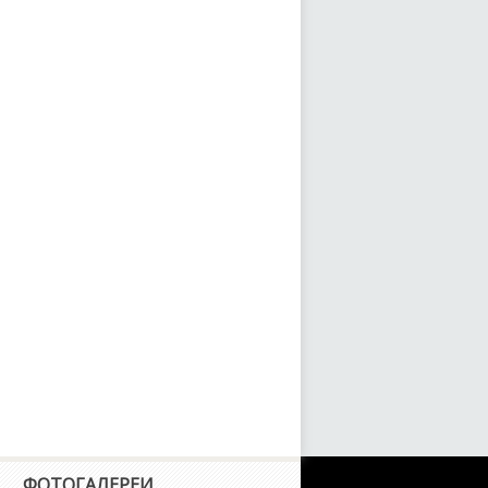
R-V
sight
spire
ntegra
zz
egend
fe
ogo
DX
ФОТОГАЛЕРЕИ