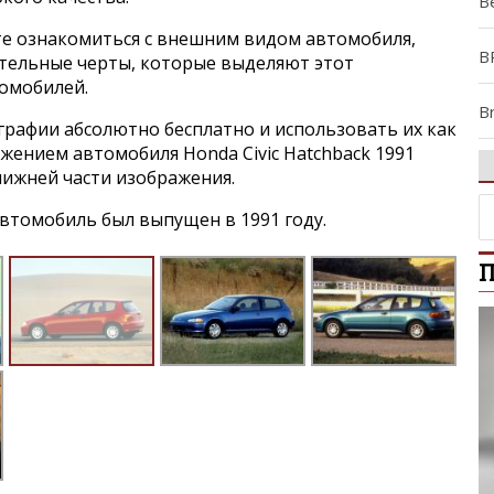
B
е ознакомиться с внешним видом автомобиля,
B
ительные черты, которые выделяют этот
томобилей.
B
графии абсолютно бесплатно и использовать их как
ажением автомобиля Honda Civic Hatchback 1991
Br
нижней части изображения.
втомобиль был выпущен в 1991 году.
C
П
Ci
Ci
Ci
Ci