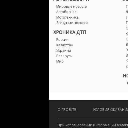
Мировые новости
Т
Автобизнес
Л
Мототехника
Т
Звездные новости
Т
О
ХРОНИКА ДТП
К
К
Россия
В
Казахстан
Э
Украина
В
Беларусь
Мир
Д
Н
П
О ПРОЕКТЕ
УСЛОВИЯ ОКАЗАНИЯ
При использовании информации в электр