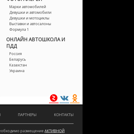
bilio
Марки автомобилей
Девушки и автомобили
-Series
Девушки и мотоциклы
Выставки и автосалоны
Формула 1
-WGN
ОНЛАЙН АВТОШКОЛА И
ПДД
SX
Россия
Беларусь
dyssey
Казахстан
Украина
dyssey (North America)
assport
lot
И
ПАРТНЕРЫ
КОНТАКТЫ
relude
е необходимо размещение
АКТИВНОЙ