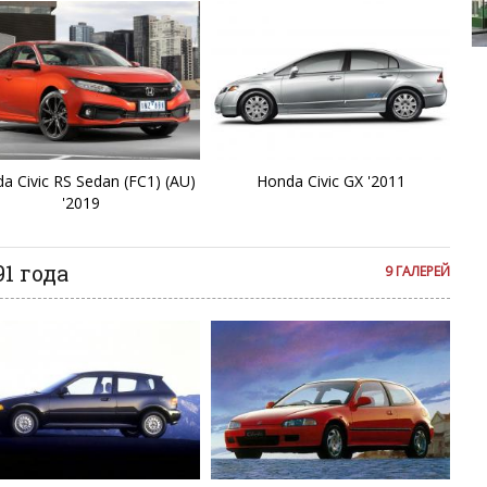
E
Dennis
El
E
FC
a Civic RS Sedan (FC1) (AU)
Honda Civic GX '2011
'2019
Fi
1 года
9 ГАЛЕРЕЙ
Fi
F
F
G