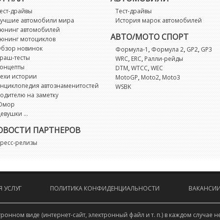
Mo
ест-драйвы
Тест-драйвы
учшие автомобили мира
История марок автомобилей
N
юнинг автомобилей
АВТО/МОТО СПОРТ
юнинг мотоциклов
бзор новинок
,
,
,
Формула-1
Формула 2
GP2
GP3
N
раш-тесты
,
,
WRC
ERC
Ралли-рейды
онцепты
,
,
DTM
WTCC
WEC
ехи истории
,
,
N
MotoGP
Moto2
Moto3
нциклопедия автознаменитостей
WSBK
одителю на заметку
O
Юмор
евушки ...
O
ОВОСТИ ПАРТНЕРОВ
ресс-релизы
P
Pi
 УСЛУГ
ПОЛИТИКА КОНФИДЕНЦИАЛЬНОСТИ
ВАКАНСИ
P
онном виде (интернет-сайт, электронный файл и т. п.) в каждом случа