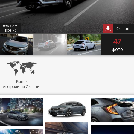
4096 x 2731
Скачать
1803 кб
47
фото
Рынок:
Австралия и Океания