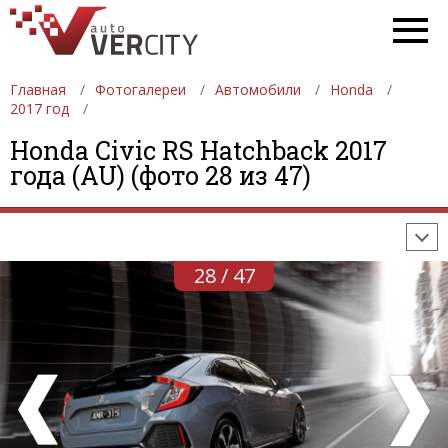
Главная
Фотогалереи
Автомобили
Honda
2017 год
ФОТОГАЛЕРЕИ
АВТОМОБИЛИ
ДЕВУШКИ
Honda Civic RS Hatchback 2017
года (AU) (фото 28 из 47)
АВТОСАЛОНЫ
ФОРМУЛА-1
АВТОМОБИЛИ
ПОСЛЕДНИЕ ДОБАВЛЕНИЯ
28 / 47