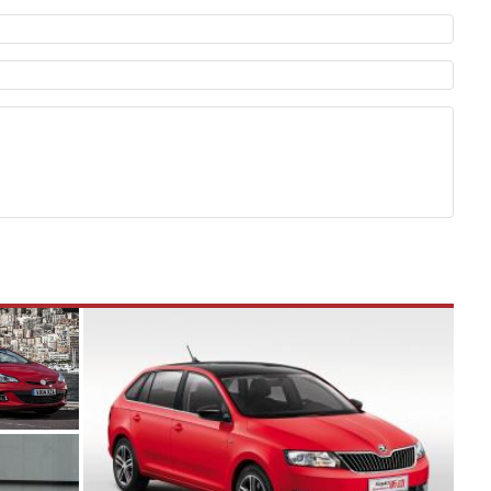
ет быть слишком короткой — избегайте односложных и чисто
азываний.
я от предмета обсуждения.
льзуйте в комментарие оскорбления и нецензурную лексику, а
илию и высказывания, направленные на разжигание расовой,
религиозной розни — пожалейте наших модераторов, они
е ребята, поверьте.
м или только заглавными буквами.
ии с других сайтов, нам важно именно ваше мнение.
аму!
се комментарии публикуются только после модерации, поэтому
я на сайте с некоторым опозданием.