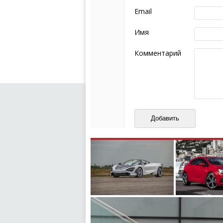
следующих правил:
Email
Комментарий не мож
эмоциональных выск
Имя
Не стоит отклонятьс
Пожалуйста, не испо
Комментарий
также призывы к нас
межнациональной и 
кстати очень славны
Не пишите транслито
Не копируйте реценз
Не размещайте рекл
И запаситесь терпением, в
ваш отзыв может появитьс