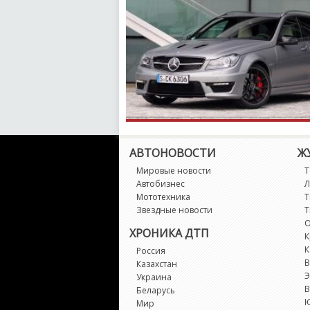
АВТОНОВОСТИ
Ж
Мировые новости
Т
Автобизнес
Л
Мототехника
Т
Звездные новости
Т
О
ХРОНИКА ДТП
К
К
Россия
В
Казахстан
Э
Украина
В
Беларусь
Мир