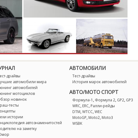
УРНАЛ
АВТОМОБИЛИ
ест-драйвы
Тест-драйвы
учшие автомобили мира
История марок автомобилей
юнинг автомобилей
АВТО/МОТО СПОРТ
юнинг мотоциклов
бзор новинок
,
,
,
Формула-1
Формула 2
GP2
GP3
раш-тесты
,
,
WRC
ERC
Ралли-рейды
онцепты
,
,
DTM
WTCC
WEC
ехи истории
,
,
MotoGP
Moto2
Moto3
нциклопедия автознаменитостей
WSBK
одителю на заметку
Юмор