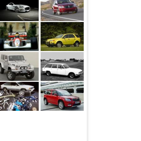
 by Ares Performance 2015 года
en Honda MP4-7 1992 года
Saturn Vue Active Expression 2002 года
 Unlimited Concept 2006 года
Triumph 2000 Estate 1969 года
Citation X-11 2-Door Hatchback Coupe 1981 года