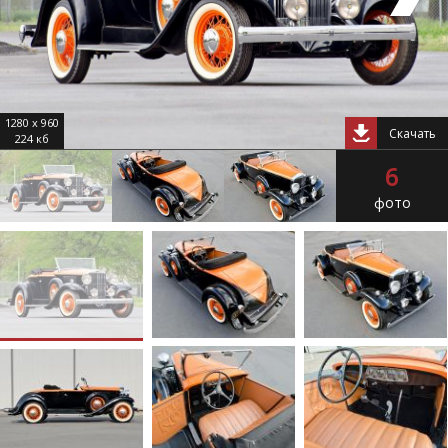
1280 x 960
Скачать
224 кб
6
фото