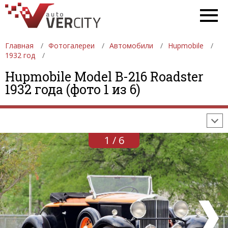
Главная
Фотогалереи
Автомобили
Hupmobile
1932 год
ФОТОГАЛЕРЕИ
АВТОМОБИЛИ
ДЕВУШКИ
Hupmobile Model B-216 Roadster
1932 года (фото 1 из 6)
АВТОСАЛОНЫ
ФОРМУЛА-1
АВТОМОБИЛИ
ПОСЛЕДНИЕ ДОБАВЛЕНИЯ
1 / 6