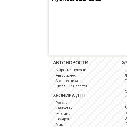
АВТОНОВОСТИ
Ж
Мировые новости
Т
Автобизнес
Л
Мототехника
Т
Звездные новости
Т
О
ХРОНИКА ДТП
К
К
Россия
В
Казахстан
Э
Украина
В
Беларусь
Мир