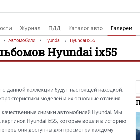
ости
Журнал
ПДД
Каталог авто
Галереи
Автомобили
Hyundai
Hyundai ix55
льбомов Hyundai ix55
евушки
Автосалоны
вушки и автомобили
Список мировых автосалонов
вушки и мото
ото данной коллекции будут настоящей находкой.
арактеристики моделей и их основные отличия.
П
ы качественные снимки автомобилей Hyundai. Мы
х картинок Hyundai ix55, которые вошли в историю
теперь они доступны для просмотра каждому