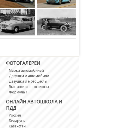
eot 908 V12 HDi FAP ALMS 2009 года
Talbot-Lago T26 GS Le Mans Barchetta par Dugarreau 1951 года
 Combi 1957 года
Lincoln Model L 7-Passenger Touring 1922 года
ФОТОГАЛЕРЕИ
Марки автомобилей
Девушки и автомобили
Девушки и мотоциклы
Выставки и автосалоны
Формула 1
ОНЛАЙН АВТОШКОЛА И
ПДД
Россия
Беларусь
Казахстан