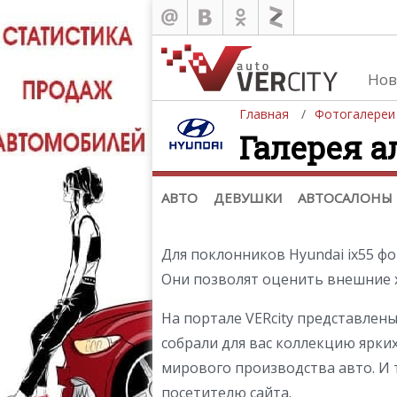
Нов
Главная
Фотогалереи
Галерея а
Автомобили
Д
Последние добавления
Де
(+1102)
Де
Список марок
АВТО
ДЕВУШКИ
АВТОСАЛОНЫ
Для поклонников Hyundai ix55 ф
Они позволят оценить внешние х
На портале VERcity представлен
собрали для вас коллекцию ярки
мирового производства авто. И 
посетителю сайта.