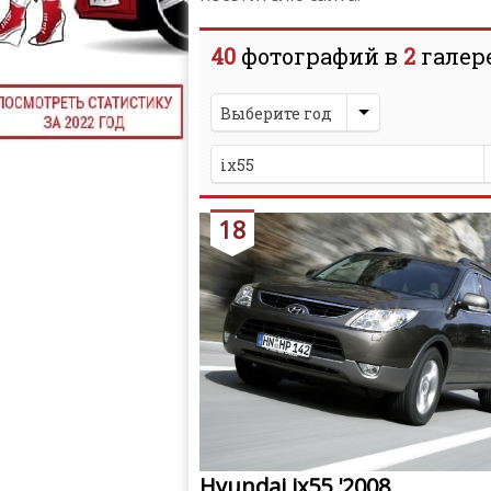
40
фотографий в
2
галер
Выберите год
ix55
18
Hyundai ix55 '2008