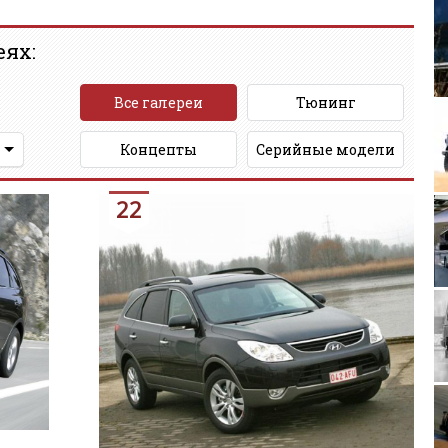
еях:
Все галереи
Тюнинг
Bi
Концепты
Серийные модели
Mopar 
22
Irisbus Cros