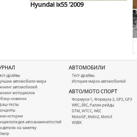
Hyundai ix55 '2009
Peug
Goliath 1100
УРНАЛ
АВТОМОБИЛИ
ест-драйвы
Тест-драйвы
учшие автомобили мира
История марок автомобилей
юнинг автомобилей
АВТО/МОТО СПОРТ
юнинг мотоциклов
бзор новинок
,
,
,
Формула-1
Формула 2
GP2
GP3
раш-тесты
,
,
WRC
ERC
Ралли-рейды
онцепты
,
,
DTM
WTCC
WEC
ехи истории
,
,
MotoGP
Moto2
Moto3
нциклопедия автознаменитостей
WSBK
одителю на заметку
Юмор