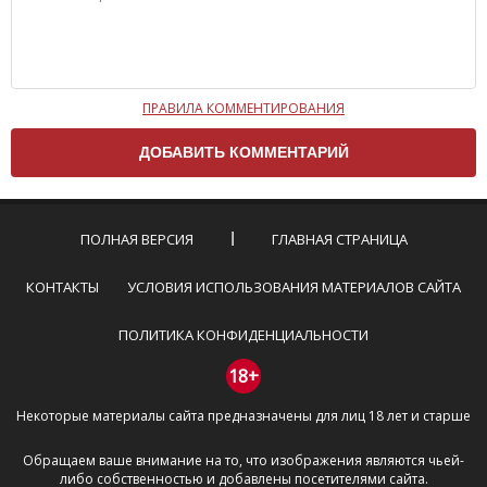
ПРАВИЛА КОММЕНТИРОВАНИЯ
Чтобы ваш комментарий был опубликован на сайте,
вам нужно придерживаться следующих правил:
Комментарий не может быть слишком
короткой — избегайте односложных и чисто
эмоциональных высказываний.
ПОЛНАЯ ВЕРСИЯ
ГЛАВНАЯ СТРАНИЦА
Не стоит отклоняться от предмета обсуждения.
Пожалуйста, не используйте в комментарие
КОНТАКТЫ
УСЛОВИЯ ИСПОЛЬЗОВАНИЯ МАТЕРИАЛОВ САЙТА
оскорбления и нецензурную лексику, а также
призывы к насилию и высказывания,
ПОЛИТИКА КОНФИДЕНЦИАЛЬНОСТИ
направленные на разжигание расовой,
межнациональной и религиозной розни —
18+
пожалейте наших модераторов, они кстати
Некоторые материалы сайта предназначены для лиц 18 лет и старше
очень славные ребята, поверьте.
Не пишите транслитом или только заглавными
Обращаем ваше внимание на то, что изображения являются чьей-
буквами.
либо собственностью и добавлены посетителями сайта.