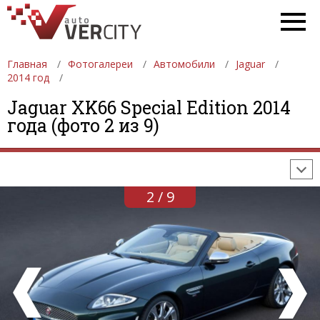
Главная
Фотогалереи
Автомобили
Jaguar
2014 год
ФОТОГАЛЕРЕИ
АВТОМОБИЛИ
ДЕВУШКИ
Jaguar XK66 Special Edition 2014
года (фото 2 из 9)
АВТОСАЛОНЫ
ФОРМУЛА-1
АВТОМОБИЛИ
ПОСЛЕДНИЕ ДОБАВЛЕНИЯ
2 / 9