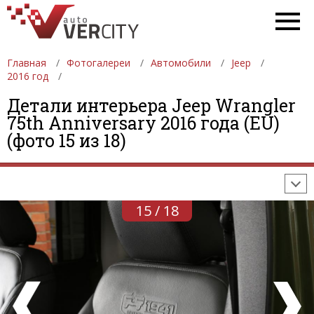
Главная
Фотогалереи
Автомобили
Jeep
2016 год
Детали интерьера Jeep Wrangler
ФОТОГАЛЕРЕИ
АВТОМОБИЛИ
ДЕВУШКИ
75th Anniversary 2016 года (EU)
(фото 15 из 18)
АВТОСАЛОНЫ
ФОРМУЛА-1
АВТОМОБИЛИ
ПОСЛЕДНИЕ ДОБАВЛЕНИЯ
15 / 18