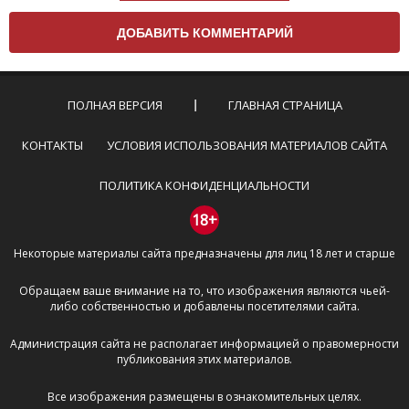
Чтобы ваш комментарий был опубликован на сайте,
вам нужно придерживаться следующих правил:
Комментарий не может быть слишком
короткой — избегайте односложных и чисто
эмоциональных высказываний.
ПОЛНАЯ ВЕРСИЯ
ГЛАВНАЯ СТРАНИЦА
Не стоит отклоняться от предмета обсуждения.
Пожалуйста, не используйте в комментарие
КОНТАКТЫ
УСЛОВИЯ ИСПОЛЬЗОВАНИЯ МАТЕРИАЛОВ САЙТА
оскорбления и нецензурную лексику, а также
призывы к насилию и высказывания,
ПОЛИТИКА КОНФИДЕНЦИАЛЬНОСТИ
направленные на разжигание расовой,
межнациональной и религиозной розни —
18+
пожалейте наших модераторов, они кстати
Некоторые материалы сайта предназначены для лиц 18 лет и старше
очень славные ребята, поверьте.
Не пишите транслитом или только заглавными
Обращаем ваше внимание на то, что изображения являются чьей-
буквами.
либо собственностью и добавлены посетителями сайта.
Не копируйте рецензии с других сайтов, нам
важно именно ваше мнение.
Администрация сайта не располагает информацией о правомерности
Не размещайте рекламу!
публикования этих материалов.
И запаситесь терпением, все комментарии
Все изображения размещены в ознакомительных целях.