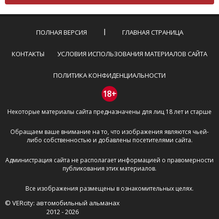
Комментарий не может быть слишком
короткой — избегайте односложных и чисто
эмоциональных высказываний.
ПОЛНАЯ ВЕРСИЯ
ГЛАВНАЯ СТРАНИЦА
Не стоит отклоняться от предмета обсуждения.
Пожалуйста, не используйте в комментарие
КОНТАКТЫ
УСЛОВИЯ ИСПОЛЬЗОВАНИЯ МАТЕРИАЛОВ САЙТА
оскорбления и нецензурную лексику, а также
призывы к насилию и высказывания,
ПОЛИТИКА КОНФИДЕНЦИАЛЬНОСТИ
направленные на разжигание расовой,
межнациональной и религиозной розни —
18+
пожалейте наших модераторов, они кстати
Некоторые материалы сайта предназначены для лиц 18 лет и старше
очень славные ребята, поверьте.
Не пишите транслитом или только заглавными
Обращаем ваше внимание на то, что изображения являются чьей-
буквами.
либо собственностью и добавлены посетителями сайта.
Не копируйте рецензии с других сайтов, нам
важно именно ваше мнение.
Администрация сайта не располагает информацией о правомерности
Не размещайте рекламу!
публикования этих материалов.
И запаситесь терпением, все комментарии
Все изображения размещены в ознакомительных целях.
публикуются только после модерации, поэтому ваш
© VERcity: автомобильный альманах
отзыв может появиться на сайте с некоторым
2012 - 2026