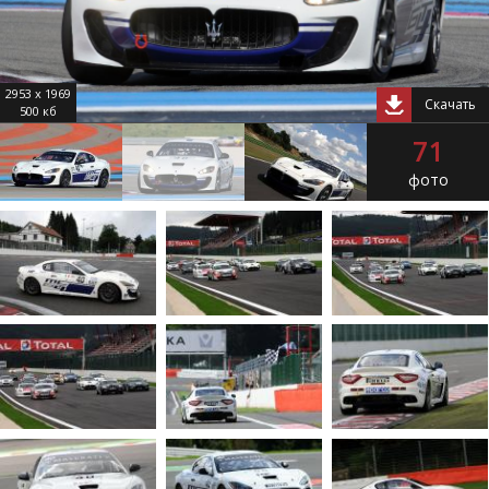
2953 x 1969
Скачать
500 кб
71
фото