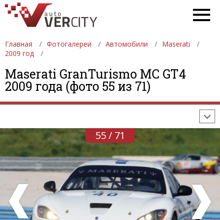
Главная
Фотогалереи
Автомобили
Maserati
2009 год
ФОТОГАЛЕРЕИ
АВТОМОБИЛИ
ДЕВУШКИ
Maserati GranTurismo MC GT4
2009 года (фото 55 из 71)
АВТОСАЛОНЫ
ФОРМУЛА-1
АВТОМОБИЛИ
ПОСЛЕДНИЕ ДОБАВЛЕНИЯ
55 / 71