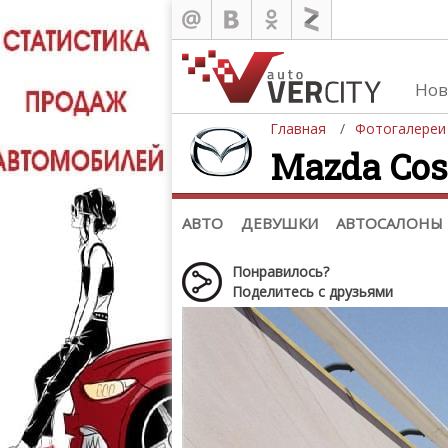
Нов
Главная
Фотогалереи
Mazda Cosm
Автомобили
Д
Последние добавления
Де
(+1102)
Де
Список марок
АВТО
ДЕВУШКИ
АВТОСАЛОНЫ
Понравилось?
Поделитесь с друзьями