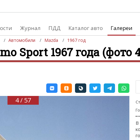
ости
Журнал
ПДД
Каталог авто
Галереи
Автомобили
Mazda
1967 год
o Sport 1967 года (фото 4
евушки
Автосалоны
вушки и автомобили
Список мировых автосалонов
вушки и мото
4 / 57
С
Г
В
к
го