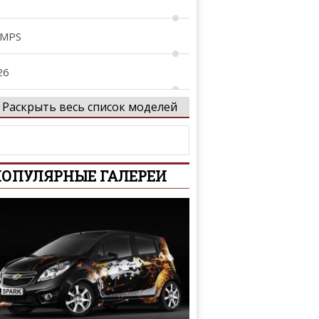
 MPS
26
Раскрыть весь список моделей
29
tenza
ОПУЛЯРНЫЕ ГАЛЕРЕИ
xela
Z-Wagon
-Series
iante