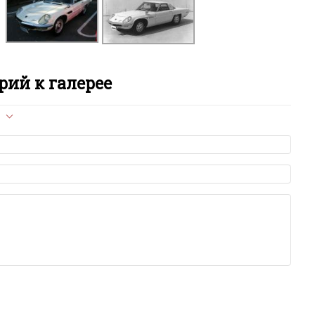
M
M
M
ий к галерее
M
л опубликован на сайте, вам нужно придерживаться
M
ет быть слишком короткой — избегайте односложных и чисто
азываний.
P
я от предмета обсуждения.
льзуйте в комментарие оскорбления и нецензурную лексику, а
илию и высказывания, направленные на разжигание расовой,
P
религиозной розни — пожалейте наших модераторов, они
е ребята, поверьте.
м или только заглавными буквами.
P
ии с других сайтов, нам важно именно ваше мнение.
аму!
R
се комментарии публикуются только после модерации, поэтому
я на сайте с некоторым опозданием.