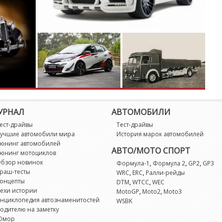
УРНАЛ
АВТОМОБИЛИ
ест-драйвы
Тест-драйвы
учшие автомобили мира
История марок автомобилей
юнинг автомобилей
АВТО/МОТО СПОРТ
юнинг мотоциклов
бзор новинок
,
,
,
Формула-1
Формула 2
GP2
GP3
раш-тесты
,
,
WRC
ERC
Ралли-рейды
онцепты
,
,
DTM
WTCC
WEC
ехи истории
,
,
MotoGP
Moto2
Moto3
нциклопедия автознаменитостей
WSBK
одителю на заметку
Юмор