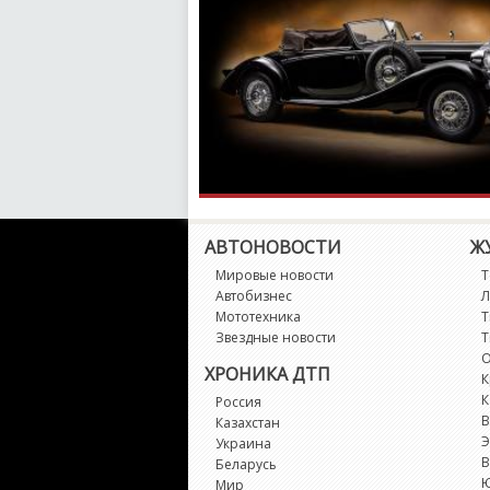
АВТОНОВОСТИ
Ж
Мировые новости
Т
Автобизнес
Л
Мототехника
Т
Звездные новости
Т
О
ХРОНИКА ДТП
К
К
Россия
В
Казахстан
Э
Украина
В
Беларусь
Мир