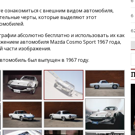
6
е ознакомиться с внешним видом автомобиля,
6
ительные черты, которые выделяют этот
томобилей.
6
графии абсолютно бесплатно и использовать их как
ажением автомобиля Mazda Cosmo Sport 1967 года,
9
й части изображения.
втомобиль был выпущен в 1967 году.
A
П
A
A
B
B