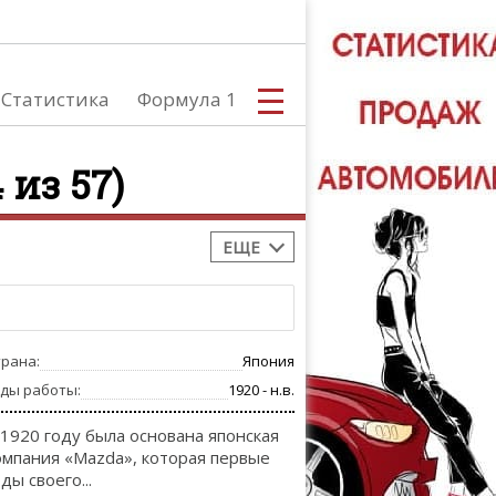
Статистика
Формула 1
 из 57)
ЕЩЕ
С
трана:
Япония
А
оды работы:
1920 - н.в.
 1920 году была основана японская
омпания «Mazda», которая первые
ды своего...
ТЮНИНГ АВ