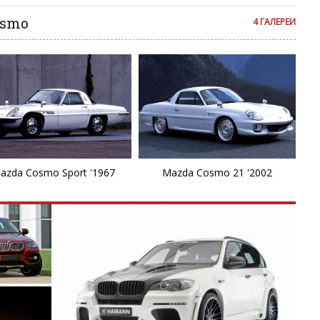
R
osmo
4 ГАЛЕРЕИ
R
S
S
T
azda Cosmo Sport '1967
Mazda Cosmo 21 '2002
V
X
X