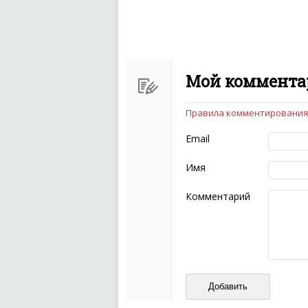
Мой комментар
Правила комментирования
Чтобы ваш комментарий бы
следующих правил:
Email
Комментарий не мож
эмоциональных выск
Имя
Не стоит отклонятьс
Пожалуйста, не испо
Комментарий
также призывы к нас
межнациональной и 
кстати очень славны
Не пишите транслито
Не копируйте реценз
Не размещайте рекл
И запаситесь терпением, в
ваш отзыв может появитьс